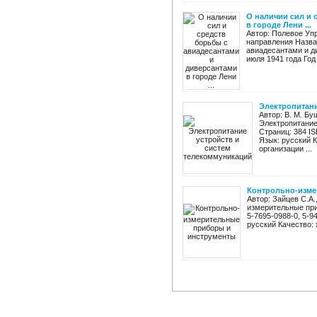
O наличии сил и 
в городе Лени ...
Автор: Полевое Уп
направления Назва
авиадесантами и ди
июля 1941 года Год 
Электропитани
Автор: В. М. Бу
Электропитание
Страниц: 384 IS
Язык: русский 
организации ...
Контрольно-изме
Автор: Зайцев С.А.
измерительные при
5-7695-0988-0, 5-9
русский Качество: