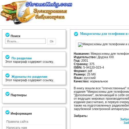
Микросхемы для телефонии и 
Поиск
Название:
Микросхемы для телефони
Издательство:
Додэка XXI
По разделам
Год:
2001
Этот параграф содержит ссылку.
Страниц:
375
ISBN:
5-94120-023-4
Формат:
pdf
Размер:
25 Мб
Журналы по разделам
Язык:
русский
Этот параграф содержит ссылку.
Качество:
нормальное
В книгу вошли все "отечественные" 
издания "Микросхемы для телефонии
Партнеры
"Дополнение", включающий в себя о
от ведущих мировых производителей
издание рассчитано, в первую очере
также на подготовленных радиолюб
зарубежной электронной аппаратуры
Информация
Забрать:
Забра
Правила сайта
Заб
Написать нам