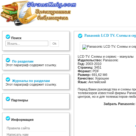
Panasonic LCD TV. Схемы и сер
Поиск
LCD TV. Схемы и сервис - мануалы
Издательство:
Panasonic
По разделам
Год:
2003-2010
Этот параграф содержит ссылку.
Страниц:
3451
Формат:
PDF
Размер:
691,62 Мб
Качество:
Хорошее
Журналы по разделам
Язык:
Английский
Этот параграф содержит ссылку.
Перед Вами руководства и схемы пр
телевизоров известной фирмы Panas
центров, но и для телемастеров-люб
Партнеры
Забрать Panasonic
Информация
Правила сайта
Написать нам