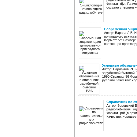
радиолюбителя Изда
Формат: djvu Разме
создана специально
Современная энцик
Автор: Варава Л.В. 
прикладного искусст
Формат: pdf Размер:
настоящее произведе
Условные обозначен
Автор: Варламов Р.Г.
зарубежной бытовой Р
1990 Страниц: 96 Форм
русский Качество: хор
Справочник по с
Автор: Боровский В
радиолюбителя Год 
Формат: pdf (в арх
Качество: хорошее 