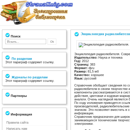
Энциклопедия радиолюбителя.
Поиск
Энциклопедия радиолюбителя. Совр
Издательство:
Наука и техника
По разделам
Год:
2012
Этот параграф содержит ссылку.
Страниц:
383
Формат:
djvu
Размер:
81,5 мб
Качество:
хорошее
Журналы по разделам
Язык:
русский
Этот параграф содержит ссылку.
Справочник обобщает сведения по с
радиолюбители в своем творчестве 
компоненты рассматриваются в сист
Партнеры
действия, цветовая и кодовая марки
аналоги. Очень наглядной является 
По ходу изложения приводятся ссыл
производителей, радиолюбительские
значком. Это позволяет вместить в
информации.
Информация
Справочник предназначен для широк
занимающихся техническим творчест
Правила сайта
электроники.
Написать нам