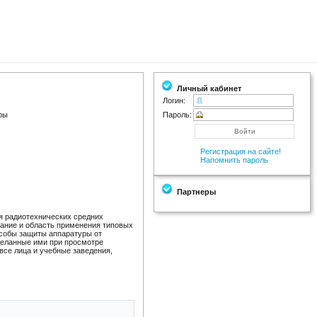
Личный кабинет
Логин:
ры
Пароль:
Регистрация на сайте!
Напомнить пароль
Партнеры
ля радиотехнических средних
сание и область применения типовых
особы защиты аппаратуры от
сделанные ими при просмотре
 все лица и учебные заведения,