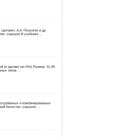
Цитович, А.А. Полунгян и др.
во: хорошее В учебнике ...
df (в архиве rar+5%) Размер: 31,49
ых типов ...
азотурбинных и комбинированных
кий Качество: хорошее ...