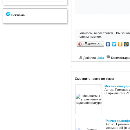
Реклама
Уважаемый посетитель, Вы зашли
своим именем.
Поделиться…
Добавил:
Julia
Комментари
Смотрите также по теме:
Механизмы упр
Автор: Пименов 
(в архиве rar) Р
Расчет трансф
Автор: Ермолин 
Формат: pdf (в 