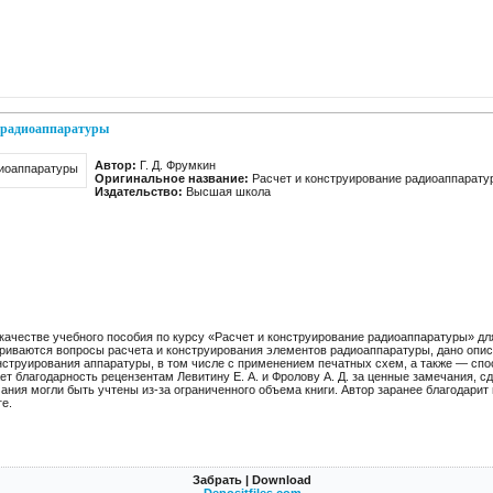
е радиоаппаратуры
Автор:
Г. Д. Фрумкин
Оригинальное название:
Расчет и конструирование радиоаппарату
Издательство:
Высшая школа
 качестве учебного пособия по курсу «Расчет и конструирование радиоаппаратуры» д
триваются вопросы расчета и конструирования элементов радиоаппаратуры, дано опи
струирования аппаратуры, в том числе с применением печатных схем, а также — сп
т благодарность рецензентам Левитину Е. А. и Фролову А. Д. за ценные замечания, 
чания могли быть учтены из-за ограниченного объема книги. Автор заранее благодарит
е.
Забрать | Download