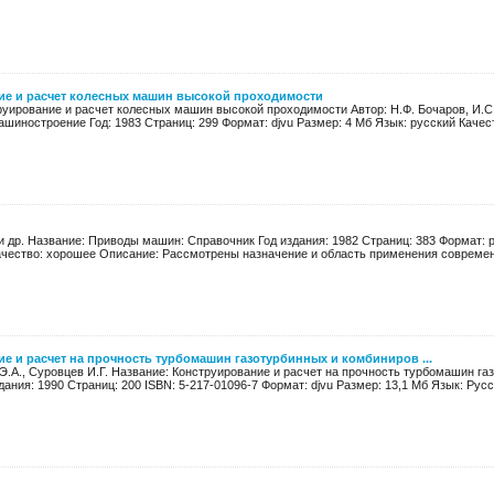
ие и расчет колесных машин высокой проходимости
руирование и расчет колесных машин высокой проходимости Автор: Н.Ф. Бочаров, И.С. 
шиностроение Год: 1983 Страниц: 299 Формат: djvu Размер: 4 Мб Язык: русский Качест
 и др. Название: Приводы машин: Справочник Год издания: 1982 Страниц: 383 Формат: p
ачество: хорошее Описание: Рассмотрены назначение и область применения современн
е и расчет на прочность турбомашин газотурбинных и комбиниров ...
Э.А., Суровцев И.Г. Название: Конструирование и расчет на прочность турбомашин г
дания: 1990 Страниц: 200 ISBN: 5-217-01096-7 Формат: djvu Размер: 13,1 Мб Язык: Русс