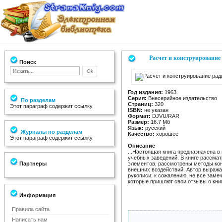
Расчет и конструировани
Поиск
Год издания:
1963
Серия:
Внесерийное издательство
По разделам
Страниц:
320
Этот параграф содержит ссылку.
ISBN:
не указан
Формат:
DJVU/RAR
Размер:
16.7 Мб
Язык:
русский
Журналы по разделам
Качество:
хорошее
Этот параграф содержит ссылку.
Описание
...Настоящая книга предназначена в
учебных заведений. В книге рассма
Партнеры
элементов, рассмотрены методы кон
внешних воздействий. Автор выражае
рукописи; к сожалению, не все заме
которые пришлют свои отзывы о книг
Информация
Правила сайта
Написать нам