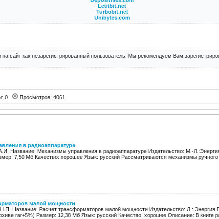
Depositfiles.com
Letitbit.net
Turbobit.net
Unibytes.com
 на сайт как незарегистрированный пользователь. Мы рекомендуем Вам зарегистриров
и: 0
Просмотров: 4061
авления в радиоаппаратуре
А.И. Название: Механизмы управления в радиоаппаратуре Издательство: М.-Л.:Энергия 
азмер: 7,50 Мб Качество: хорошее Язык: русский Рассматриваются механизмы ручного и
орматоров малой мощности
Н.П. Название: Расчет трансформаторов малой мощности Издательство: Л.: Энергия Г
архиве rar+5%) Размер: 12,38 Мб Язык: русский Качество: хорошее Описание: В книге р