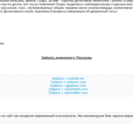
ленький бельгиец Эркюль Пуаро, за ним - парочка детективов-любителей Таппенс и Бере
а спустя десять лет после появления Пуаро «родилась» наблюдательная старушка мис
 рассказов, пьес, опубликованных общим тиражом около полумиллиарда экземпляров п
о Детективного клуба. Королева Елизавета пожаловала ей дворянский титул.
аме
Забрать аудиокнигу: Рассказы
Забрать с turbobit.net
Забрать с unibytes.com
Забрать с gigabase.com
Забрать с share4web.com
Забрать с depositfiles.com
 на сайт как незарегистрированный пользователь. Мы рекомендуем Вам зарегистриров