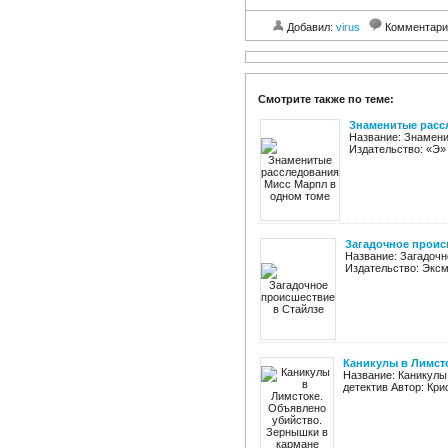
Добавил:
virus
Комментар
Смотрите также по теме:
Знаменитые расс
Название: Знамени
Издательство: «Э» Г
Загадочное проис
Название: Загадочн
Издательство: Эксмо 
Каникулы в Лимст
Название: Каникулы
детектив Автор: Крис