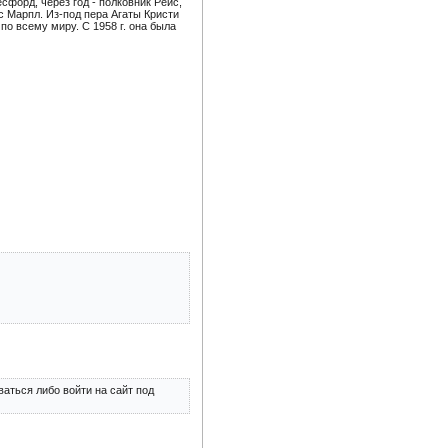
сфорд, через год - полковник Рейс,
с Марпл. Из-под пера Агаты Кристи
о всему миру. С 1958 г. она была
аться либо войти на сайт под