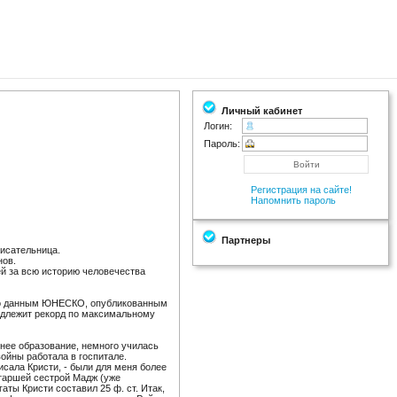
Личный кабинет
Логин:
Пароль:
Регистрация на сайте!
Напомнить пароль
Партнеры
 писательница.
нов.
ей за всю историю человечества
 По данным ЮНЕСКО, опубликованным
надлежит рекорд по максимальному
нее образование, немного училась
ойны работала в госпитале.
сала Кристи, - были для меня более
старшей сестрой Мадж (уже
ты Кристи составил 25 ф. ст. Итак,