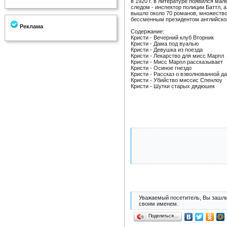
в 1920 г. в литературе появился ма
следом - инспектор полиции Баттл, 
вышло около 70 романов, множество
бессменным президентом английског
Реклама
Содержание:
Кристи - Вечерний клуб Вторник
Кристи - Дама под вуалью
Кристи - Девушка из поезда
Кристи - Лекарство для мисс Марпл
Кристи - Мисс Марпл рассказывает
Кристи - Осиное гнездо
Кристи - Рассказ о взволнованной д
Кристи - Убийство миссис Спенлоу
Кристи - Шутки старых дядюшек
Уважаемый посетитель, Вы зашли
своим именем.
Поделиться…