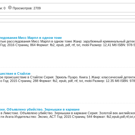
ии: 0
Просмотров: 2709
ледования Мисс Марпл в одном томе
тые расследования Мисс Марпл в одном томе Жанр: зарубежный криминальный детект
од: 2016 Страниц: 864 Формат: fb2, epub, pdf, rtf, txt, mobi Размер: 12,41 Мб ISBN: 978-5
шествие в Стайлзе
ое происшествие в Стайлзе Серия: Эркюль Пуаро. Книга 1 Жанр: классический детекти
Год: 2015 Страниц: 288 Формат: fb2, epub, pdf, rtf, txt, mobi Размер: 12.35 Мб ISBN: 978
оке. Объявлено убийство. Зернышки в кармане
 в Лимстоке. Объявлено убийство. Зернышки в кармане Серия: Золотой век английско
ти Агата Издательство: Эксмо, АСТ Год: 2015 Страниц: 544 Формат: fb2,epub,pdf,rtf,txt,m