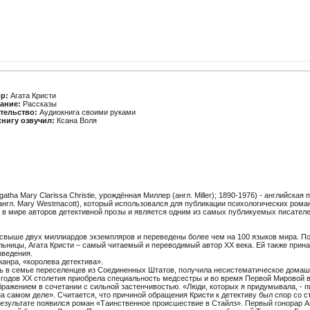
р:
Агата Кристи
ание:
Рассказы
тельство:
Аудиокнига своими руками
книгу озвучил:
Ксана Воля
atha Mary Clarissa Christie, урождённая Миллер (англ. Miller); 1890-1976) - английская
нгл. Mary Westmacott), который использовался для публикации психологических рома
 в мире авторов детективной прозы и является одним из самых публикуемых писател
м свыше двух миллиардов экземпляров и переведены более чем на 100 языков мира.
ельницы, Агата Кристи – самый читаемый и переводимый автор XX века. Ей также при
зведения.
жанра, «королева детектива».
ь в семье переселенцев из Соединенных Штатов, получила несистематическое домаш
 годов XX столетия приобрела специальность медсестры и во время Первой Мировой в
ражением в сочетании с сильной застенчивостью. «Люди, которых я придумывала, - пи
а самом деле». Считается, что причиной обращения Кристи к детективу был спор со 
результате появился роман «Таинственное происшествие в Стайлз». Первый гонорар Ага