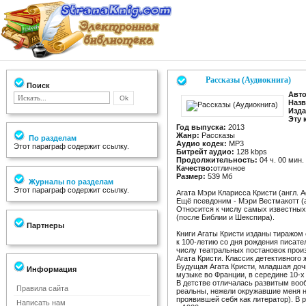
Рассказы (Аудиокнига)
Поиск
Авто
Назв
Изда
Эту 
Год выпуска:
2013
Жанр:
Рассказы
По разделам
Аудио кодек:
MP3
Этот параграф содержит ссылку.
Битрейт аудио:
128 kbps
Продолжительность:
04 ч. 00 мин.
Качество:
отличное
Размер:
539 Мб
Журналы по разделам
Этот параграф содержит ссылку.
Агата Мэри Кларисса Кристи (англ. Ag
Ещё псевдоним - Мэри Вестмакотт (а
Относится к числу самых известных
(после Библии и Шекспира).
Партнеры
Книги Агаты Кристи изданы тиражо
к 100-летию со дня рождения писат
числу театральных постановок прои
Агата Кристи. Классик детективного 
Будущая Агата Кристи, младшая доч
Информация
музыке во Франции, в середине 10-х
В детстве отличалась развитым вооб
Правила сайта
реальны, нежели окружавшие меня н
проявившей себя как литератор). В 
Написать нам