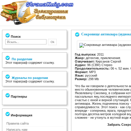
Сокровище антиквара (аудиок
Поиск
Год выпуска:
2011
Жанр:
детектив, приключения
По разделам
Озвучивает:
Кирсанов Сергей
Этот параграф содержит ссылку.
Аудио:
96 (CBR) Стерео
Продолжительность:
06 ч. 52 мин. 
Формат:
MP3
Язык:
русский
Журналы по разделам
Размер:
298 Mb
Этот параграф содержит ссылку.
Что бы ни говорили о деятельности ан
место обыкновенным человеческим 
Яковлевичу Смолину, в собрании кот
Партнеры
пасхальных яиц последнего императ
счастье с юной и верной спутницей. 
антиквара. Жизнь подчинена поиску 
справедливости. Этот поиск - как сл
впереди - соперника, врага, предате
полтора десятка метров холодной вод
Информация
сложнее - не утонуть в мутной воде
Правила сайта
Забрать Сокро
Написать нам