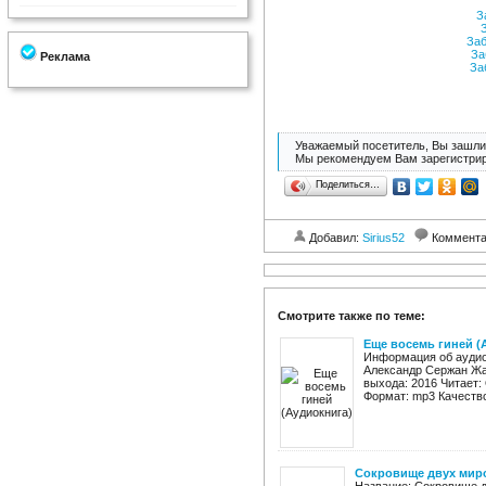
За
З
Заб
За
Реклама
Заб
Уважаемый посетитель, Вы зашли 
Мы рекомендуем Вам зарегистрир
Поделиться…
Добавил:
Sirius52
Коммент
Смотрите также по теме:
Еще восемь гиней (
Информация об аудиок
Александр Сержан Жа
выхода: 2016 Читает:
Формат: mp3 Качество:
Сокровище двух мир