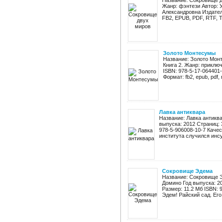
Название: Сокровище д
Жанр: фэнтези Автор: 
Александровна Издател
FB2, EPUB, PDF, RTF, T
Золото Монтесумы
Название: Золото Мон
Книга 2. Жанр: приклю
ISBN: 978-5-17-064401-
Формат: fb2, epub, pdf, rtf
Лавка антиквара
Название: Лавка антиква
выпуска: 2012 Страниц: 3
978-5-906008-10-7 Качес
института случился инсул
Сокровище Эдема
Название: Сокровище Э
Домино Год выпуска: 201
Размер: 11.2 Мб ISBN: 
Эдем! Райский сад. Его