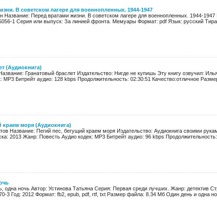
изни. В советском лагере для военнопленных. 1944-1947
н Название: Перед вратами жизни. В советском лагере для военнопленных. 1944-1947 
5056-1 Серия или выпуск: За линией фронта. Мемуары Формат: pdf Язык: русский Тираж:
т (Аудиокнига)
 Название: Гранатовый браслет Издательство: Нигде не купишь Эту книгу озвучил: Иль
: MP3 Битрейт аудио: 128 kbps Продолжительность: 02:30:51 Качество:отличное Размер:
й краем моря (Аудиокнига)
тов Название: Пегий пес, бегущий краем моря Издательство: Аудиокнига своими рукам
ка: 2013 Жанр: Повесть Аудио кодек: MP3 Битрейт аудио: 96 kbps Продолжительность: 03
очь
ь, одна ночь Автор: Устинова Татьяна Серия: Первая среди лучших. Жанр: детектив С
0-3 Год: 2012 Формат: fb2, epub, pdf, rtf, txt Размер файла: 8.34 Мб Один день и одна ноч