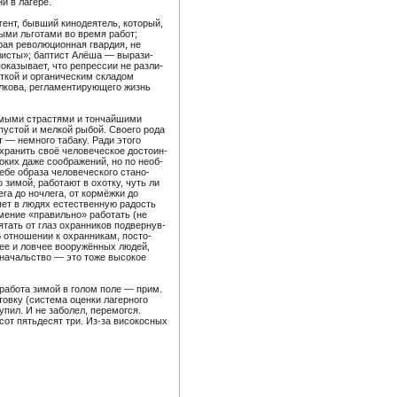
и в лагере.
ент, бывший кино­де­я­тель, который,
рыми льго­тами во время работ;
я рево­лю­ци­онная гвардия, не
­листы»; баптист Алёша — выра­зи­
ока­зы­вает, что репрессии не разли­
кой и орга­ни­че­ским складом
ва, регла­мен­ти­ру­ю­щего жизнь
­мыми стра­стями и тончай­шими
пу­стой и мелкой рыбой. Своего рода
т — немного табаку. Ради этого
а­нить своё чело­ве­че­ское досто­ин­
ких даже сооб­ра­жений, но по необ­
бе образа чело­ве­че­ского стано­
зимой, рабо­тают в охотку, чуть ли
лега до ночлега, от кормёжки до
яет в людях есте­ственную радость
Умение «правильно» рабо­тать (не
­тать от глаз охран­ников подвер­нув­
 отно­шении к охран­никам, посто­
ее и ловчее воору­жённых людей,
е началь­ство — это тоже высокое
 (работа зимой в голом поле — прим.
овку (система оценки лагер­ного
пил. И не заболел, пере­могся.
от пять­десят три. Из-за висо­косных