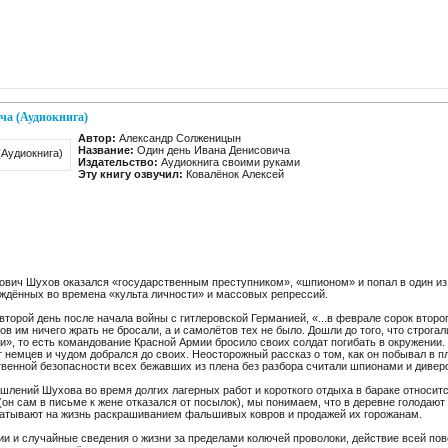
ча (Аудиокнига)
Автор:
Александр Солженицын
Название:
Один день Ивана Денисовича
Издательство:
Аудиокнига своими руками
Эту книгу озвучил:
Ковалёнок Алексей
сович Шухов оказался «государ­ственным преступ­ником», «шпионом» и попал в один из 
уж­дённых во времена «культа личности» и массовых репрессий.
 второй день после начала войны с гитле­ров­ской Герма­нией, «...в феврале сорок втор
тов им ничего жрать не бросали, а и само­лётов тех не было. Дошли до того, что стро­г
ели», то есть коман­до­вание Красной Армии бросило своих солдат поги­бать в окру­жени
 немцев и чудом добрался до своих. Неосто­рожный рассказ о том, как он побывал в пле
­ственной безопас­ности всех бежавших из плена без разбора считали шпио­нами и дивер­
ш­лений Шухова во время долгих лагерных работ и корот­кого отдыха в бараке отно­сится
он сам в письме к жене отка­зался от посылок), мы пони­маем, что в деревне голо­даю
а­ты­вают на жизнь раскра­ши­ва­нием фаль­шивых ковров и продажей их горо­жанам.
ции и случайные сведения о жизни за преде­лами колючей прово­локи, действие всей пов