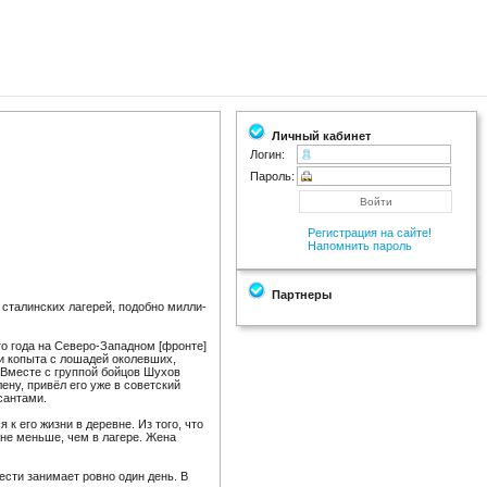
Личный кабинет
Логин:
Пароль:
Регистрация на сайте!
Напомнить пароль
Партнеры
сталин­ских лагерей, подобно милли­
ого года на Северо-Западном [фронте]
али копыта с лошадей околевших,
и. Вместе с группой бойцов Шухов
ну, привёл его уже в совет­ский
сан­тами.
 к его жизни в деревне. Из того, что
т не меньше, чем в лагере. Жена
ести зани­мает ровно один день. В