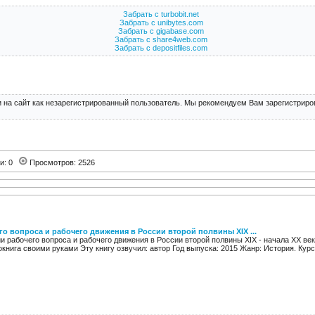
Забрать с turbobit.net
Забрать с unibytes.com
Забрать с gigabase.com
Забрать с share4web.com
Забрать с depositfiles.com
 на сайт как незарегистрированный пользователь. Мы рекомендуем Вам зарегистриров
ии: 0
Просмотров: 2526
го вопроса и рабочего движения в России второй полвины XIX ...
и рабочего вопроса и рабочего движения в России второй полвины XIX - начала XX ве
книга своими руками Эту книгу озвучил: автор Год выпуска: 2015 Жанр: История. Курс 