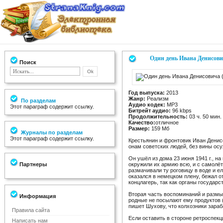
Один день Ивана Денисови
Поиск
Год выпуска:
2013
Жанр:
Реализм
По разделам
Аудио кодек:
MP3
Этот параграф содержит ссылку.
Битрейт аудио:
96 kbps
Продолжительность:
03 ч. 50 мин.
Качество:
отличное
Размер:
159 Мб
Журналы по разделам
Этот параграф содержит ссылку.
Крестьянин и фрон­товик Иван Дени­
онам совет­ских людей, без вины ос
Он ушёл из дома 23 июня 1941 г., на
Партнеры
окру­жили их армию всю, и с само­лё
разма­чи­вали ту рого­вицу в воде и 
оказался в немецком плену, бежал от
конц­ла­герь, так как органы государ
Вторая часть воспо­ми­наний и размы
Информация
родные не посы­лают ему продуктов (
пишет Шухову, что колхоз­ники зара­б
Правила сайта
Если оста­вить в стороне ретро­спек
Написать нам