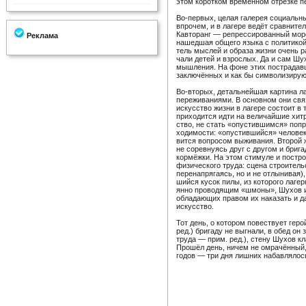
этом коротком временном отрезке пер
Во-первых, целая галерея соци­альных
впрочем, и в лагере ведёт срав­ни­те
Кавто­ранг — репрес­си­ро­ванный мо
Реклама
нашедшая общего языка с поли­тикой 
тель мыслей и образа жизни очень раз
чали детей и взрослых. Да и сам Шухо
мышления. На фоне этих постра­давши
заклю­чённых и как бы симво­ли­зи­ру­
Во-вторых, деталь­нейшая картина ла
пере­жи­ва­ниями. В основном они св
искус­ство жизни в лагере состоит 
прихо­дится идти на вели­чайшие хитр
ство, не стать «опустив­шимся» попр
хо­ди­мости: «опустив­шийся» человек
вится вопросом выжи­вания. Второй ж
не сорев­нуясь друг с другом и брига
кормёжки. На этом стимуле и построе
физи­че­ского труда: сцена стро­и­те
пере­на­пря­гаясь, но и не отлы­нивая
шийся кусок пилы, из кото­рого лаге
янно прово­дящим «шмоны», Шухов и 
обла­да­ющих правом их нака­зать и д
искус­ство.
Тот день, о котором повест­вует гер
ред.) бригаду не выгнали, в обед он
труда — прим. ред.), стену Шухов кл
Прошёл день, ничем не омра­чённый, 
годов — три дня лишних набав­ля­лось