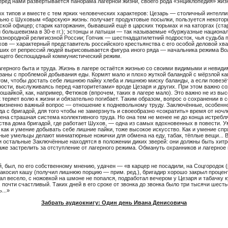
ед нами развёр­ты­ва­ется пано­рама лагерной жизни, своего рода «энцик­ло­педия» жизн
 типов и вместе с тем ярких чело­ве­че­ских харак­теров: Цезарь — столичный интел­ли­г
льно с Шуховым «барскую» жизнь: полу­чает продук­товые посылки, поль­зу­ется неко­то­
рской офицер; старик катор­жанин, бывавший ещё в царских тюрьмах и на каторгах (стара
боль­ше­визма в 30-е гг.); эстонцы и латыши — так назы­ва­емые «буржу­азные нацио­на
но­родной рели­ги­озной России; Гопчик — шест­на­дца­ти­летний подро­сток, чья судьба п
в — харак­терный пред­ста­ви­тель россий­ского крестьян­ства с его особой деловой хват
х от репрессий людей выри­со­вы­ва­ется фигура иного ряда — началь­ника режима Волко
ю­щего беспо­щадный комму­ни­сти­че­ский режим.
гер­ного быта и труда. Жизнь в лагере оста­ётся жизнью со своими види­мыми и неви­ди
язаны с проблемой добы­вания еды. Кормят мало и плохо жуткой баландой с мёрзлой ка
в том, чтобы достать себе лишнюю пайку хлеба и лишнюю миску баланды, а если повезё
ости, выслу­жи­ваясь перед «авто­ри­те­тами» вроде Цезаря и других. При этом важно сохр
о­шайкой, как, например, Фетюков (впрочем, таких в лагере мало). Это важно не из высо
 теряет волю к жизни и обяза­тельно поги­бает. Таким образом, вопрос о сохра­нении в се
изненно важный вопрос — отно­шение к подне­воль­ному труду. Заклю­чённые, особенно 
да с бригадой, для того чтобы не замерз­нуть и свое­об­разно «сокра­тить» время от ноч
на страшная система коллек­тив­ного труда. Но она тем не менее не до конца истреб­л
ль­ства дома бригадой, где рабо­тает Шухов, — одна из самых вдох­но­венных в повести. 
), как и умение добы­вать себе лишние пайки, тоже высокое искус­ство. Как и умение спря
рные умельцы делают мини­а­тюрные ножички для обмена на еду, табак, тёплые вещи... В
остальные Заклю­чённые нахо­дятся в поло­жении диких зверей: они должны быть хитр
аже застре­лить за отступ­ление от лагер­ного режима. Обма­нуть охран­ников и лагерно
ой, был, по его собствен­ному мнению, удачен — «в карцер не поса­дили, на Соцго­родок
 закосил кашу (получил лишнюю порцию — прим. ред.), бригадир хорошо закрыл процен­т
ал весело, с ножовкой на шмоне не попался, подра­ботал вечером у Цезаря и табачку ку
почти счаст­ливый. Таких дней в его сроке от звонка до звонка было три тысячи шестьс
...»
Забрать аудиокнигу: Один день Ивана Денисовича