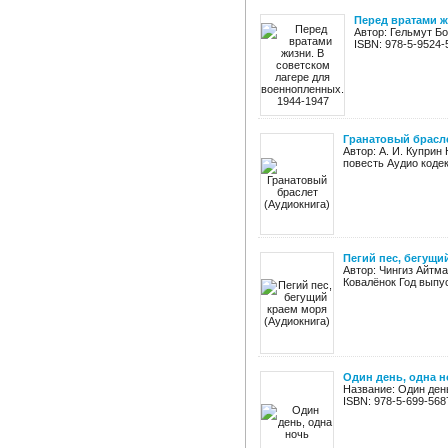
Перед вратами ж
Автор: Гельмут Бо
ISBN: 978-5-9524-
Гранатовый брасле
Автор: А. И. Куприн
повесть Аудио кодек
Пегий пес, бегущи
Автор: Чингиз Айтма
Ковалёнок Год выпус
Один день, одна н
Название: Один ден
ISBN: 978-5-699-5687