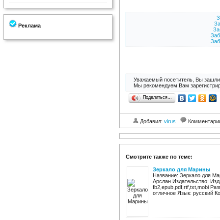
З
За
Реклама
За
Заб
Заб
Уважаемый посетитель, Вы зашли 
Мы рекомендуем Вам зарегистрир
Поделиться…
Добавил:
virus
Комментари
Смотрите также по теме:
Зеркало для Марины
Название: Зеркало для Ма
Арслан Издательство: Изд
fb2,epub,pdf,rtf,txt,mobi 
отличное Язык: русский Ко