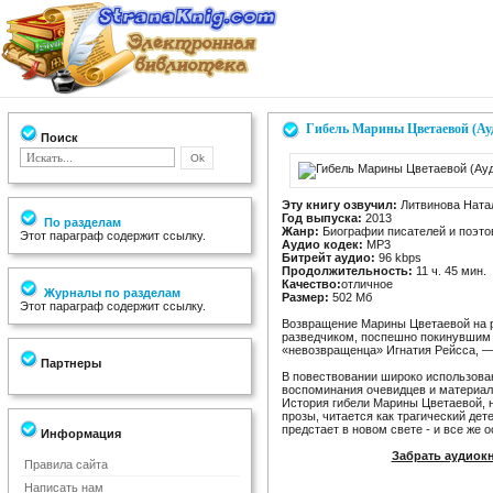
Гибель Марины Цветаевой (Ау
Поиск
Эту книгу озвучил:
Литвинова Ната
Год выпуска:
2013
По разделам
Жанр:
Биографии писателей и поэто
Этот параграф содержит ссылку.
Аудио кодек:
MP3
Битрейт аудио:
96 kbps
Продолжительность:
11 ч. 45 мин.
Качество:
отличное
Журналы по разделам
Размер:
502 Мб
Этот параграф содержит ссылку.
Возвращение Марины Цветаевой на ро
разведчиком, поспешно покинувшим 
«невозвращенца» Игнатия Рейсса, —
Партнеры
В повествовании широко использова
воспоминания очевидцев и материал
История гибели Марины Цветаевой, 
прозы, читается как трагический дет
предстает в новом свете - и все же о
Информация
Забрать аудиок
Правила сайта
Написать нам