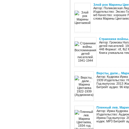
Злой рок Марины Цве
Автор: Поликовская Лю
Издательство: Эксмо Год
мб Качество: хорошее Я
слова Марины Цветаевой
Странники войны. 
Автор: Громова Нат
детей писателей. 19
448 Формат: rtf, fb
Книга уникальна тем
Версты, дали... Мар
Автор: Кудрова Ирма 
1939 Издательство: Н
Год выпуска: 2013 Жа
Битрейт аудио: 96 kbp
Пленный лев. Марин
Автор: Ирма Кудрова 
Издательство: Аудиок
Ирина Год выпуска: 2
кодек: MP3 Битрейт ауд