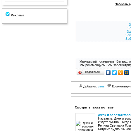
Забрать а
Реклама
З
За
За
Заб
Заб
Уважаемый посетитель, Вы зашли 
Мы рекомендуем Вам зарегистрир
Поделиться…
Добавил:
virus
Комментари
Смотрите также по теме:
Джек и золотая таба
Название: Джек и зол
Издательство: Нигде 
Репина Светлана Язык
Битрейт аудио: 96 кбит