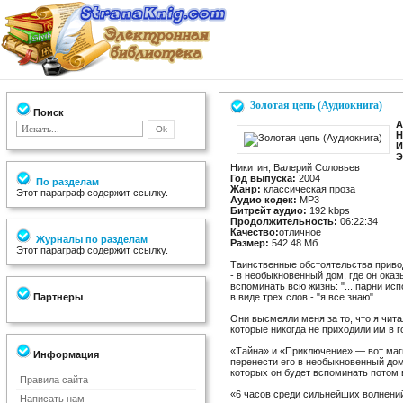
Золотая цепь (Аудиокнига)
Поиск
А
Н
И
Э
Никитин, Валерий Соловьев
Год выпуска:
2004
По разделам
Жанр:
классическая проза
Этот параграф содержит ссылку.
Аудио кодек:
MP3
Битрейт аудио:
192 kbps
Продолжительность:
06:22:34
Качество:
отличное
Журналы по разделам
Размер:
542.48 Мб
Этот параграф содержит ссылку.
Таинственные обстоятельства привод
- в необыкновенный дом, где он оказ
вспоминать всю жизнь: "... парни ис
Партнеры
в виде трех слов - "я все знаю".
Они высмеяли меня за то, что я читал
которые никогда не приходили им в г
«Тайна» и «Приключение» — вот маги
Информация
перенести его в необыкновенный дом
которых он будет вспоминать потом
Правила сайта
«6 часов среди сильнейших волнени
Написать нам