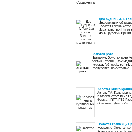
Две судьбы 3, 4. Го
Информация об аудиок
Золотая клетка Авто
Издательство: Нигде 
Язык: русский Время з
Золотая рота
Название: Золотая рота А
боевик Страниц: 352 Издат
Формат: fb2, epub, pdf, rt
Республике, на островке ..
Золотая книга кули
Автор: Г.А. Гальперин
Издательство: Вече Го
Формат: RTF, FB2 Разм
Описание: Для любител
Золотая коллекция р
Название: Золотая ко
Автор: коллектив Изд