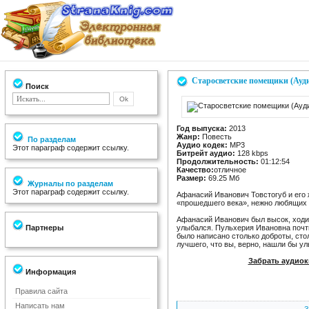
Старосветские помещики (Ауд
Поиск
Год выпуска:
2013
Жанр:
Повесть
По разделам
Аудио кодек:
MP3
Этот параграф содержит ссылку.
Битрейт аудио:
128 kbps
Продолжительность:
01:12:54
Качество:
отличное
Размер:
69.25 Мб
Журналы по разделам
Этот параграф содержит ссылку.
Афанасий Иванович Товстогуб и его
«прошедшего века», нежно любящих и
Афанасий Иванович был высок, ходил
Партнеры
улыбался. Пульхерия Ивановна почти 
было написано столько доброты, стол
лучшего, что вы, верно, нашли бы у
Забрать аудиок
Информация
Правила сайта
Написать нам