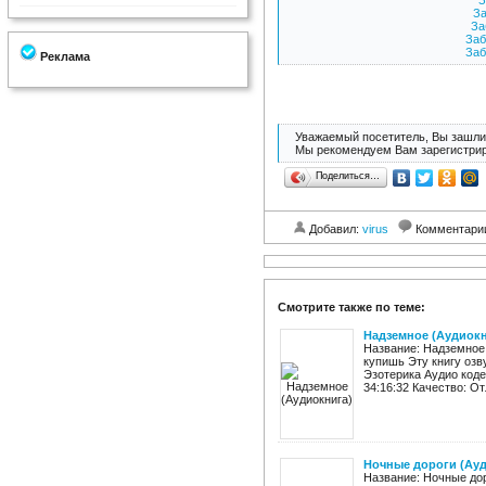
З
За
За
Заб
Заб
Реклама
Уважаемый посетитель, Вы зашли 
Мы рекомендуем Вам зарегистрир
Поделиться…
Добавил:
virus
Комментари
Смотрите также по теме:
Надземное (Аудиокн
Название: Надземное 
купишь Эту книгу озв
Эзотерика Аудио коде
34:16:32 Качество: От
Ночные дороги (Ауд
Название: Ночные дор