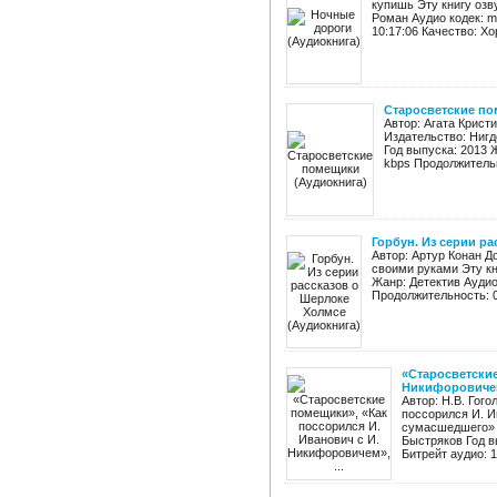
купишь Эту книгу озв
Роман Аудио кодек: m
10:17:06 Качество: Хо
Старосветские по
Автор: Агата Крист
Издательство: Нигд
Год выпуска: 2013 
kbps Продолжительн
Горбун. Из серии р
Автор: Артур Конан Д
своими руками Эту кн
Жанр: Детектив Аудио
Продолжительность: 00
«Старосветские
Никифоровичем»
Автор: Н.В. Гог
поссорился И. И
сумасшедшего» И
Быстряков Год в
Битрейт аудио: 12