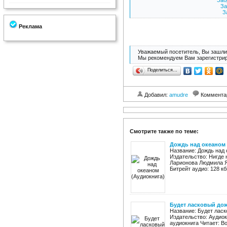
Заб
За
З
Реклама
Уважаемый посетитель, Вы зашли 
Мы рекомендуем Вам зарегистрир
Поделиться…
Добавил:
amudre
Коммента
Смотрите также по теме:
Дождь над океаном 
Название: Дождь над
Издательство: Нигде 
Ларионова Людмила Я
Битрейт аудио: 128 кби
Будет ласковый дож
Название: Будет ласк
Издательство: Аудиок
аудиокнига Читает: В