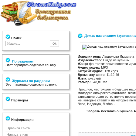
Дождь над океаном (аудиокниг
Поиск
Исполнитель:
Ларионова Людмила
Издательство:
Нигде не купишь
По разделам
Жанр:
фантастические повести и ра
Этот параграф содержит ссылку.
Аудио кодек:
MP3
Битрейт аудио:
128 kbps
Время звучания:
11:12:46
Язык:
русский
Журналы по разделам
Размер:
648,81 Мб
Этот параграф содержит ссылку.
Прошлое, настоящее и будущее наше
молодого сибирского фантаста. Факт
завтрашнего дня естественно переп
Партнеры
же, которые ставит и на которые пыта
Вера, Надежда, Любовь.
Забрать бесплатно Бушков А
Информация
Правила сайта
Написать нам