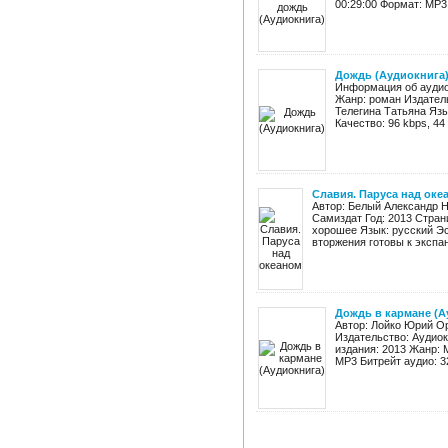
00:29:00 Формат: MP3 
Дождь (Аудиокнига
Информация об аудио
Жанр: роман Издатель
Телегина Татьяна Язы
Качество: 96 kbps, 44
Славия. Паруса над оке
Автор: Белый Александр Н
Самиздат Год: 2013 Страни
хорошее Язык: русский Эс
вторжения готовы к экспанс
Дождь в кармане (А
Автор: Лойко Юрий О
Издательство: Аудиок
издания: 2013 Жанр: 
MP3 Битрейт аудио: 32