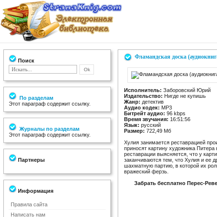
Фламандская доска (аудиокниг
Поиск
Исполнитель:
Заборовский Юрий
Издательство:
Нигде не купишь
По разделам
Жанр:
детектив
Этот параграф содержит ссылку.
Аудио кодек:
MP3
Битрейт аудио:
96 kbps
Время звучания:
16:51:56
Язык:
русский
Журналы по разделам
Размер:
722,49 Мб
Этот параграф содержит ссылку.
Хулия занимается реставрацией про
приносят картину художника Питера 
реставрации выясняется, что у карти
Партнеры
заканчиваются тем, что Хулия и ее 
шахматную партию, в которой их рол
вражеский ферзь.
Забрать бесплатно Перес-Реве
Информация
Правила сайта
Написать нам