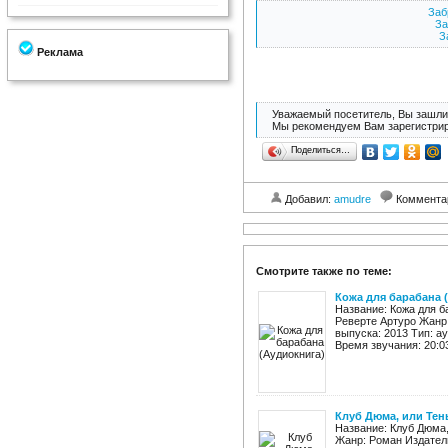
Заб
За
З
Реклама
Уважаемый посетитель, Вы зашли 
Мы рекомендуем Вам зарегистрир
Поделиться…
Добавил:
amudre
Коммента
Смотрите также по теме:
Кожа для барабана 
Название: Кожа для б
Реверте Артуро Жанр:
выпуска: 2013 Тип: а
Время звучания: 20:03
Клуб Дюма, или Тен
Название: Клуб Дюма,
Жанр: Роман Издатель