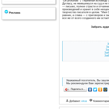
"De profundis" ("Тюремная исповедь
Дугласу, не явившемуся на суд и не 
— письмо, полное страсти и отчаяни
произведений и хранит в себе неоц
творчество писателя в целом. "Имя 
Реклама
равнин, а слава — с приговором и з
все же от всего созданного им оста
Забрать ауд
З
За
За
Заб
Заб
Уважаемый посетитель, Вы зашли 
Мы рекомендуем Вам зарегистрир
Поделиться…
Добавил:
virus
Комментари