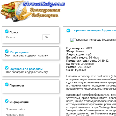
Тюремная исповедь (Аудиокниг
Поиск
Год выпуска
: 2013
Жанр
: Роман
По разделам
Аудио кодек
: mp3
Этот параграф содержит ссылку.
Битрейт аудио
: 96 kbps
Продолжительность
: 04:39:32
Качество
: Отличное
Размер
: 201.18 Мб
Журналы по разделам
Язык
: Русский
Этот параграф содержит ссылку.
Письмо-исповедь «De profundis» («
в тюрьме, адресовано его возлюбле
суд и не поддержавшему его в трудн
Партнеры
и отчаяния, стало последним из соз
неоценимую информацию, позволяющу
Блестящий английский писатель, поэт
эстетизма, яркая знаменитость свое
века", Оскар Уайльд наиболее изве
Информация
остроумными афоризмами, романом "
который закончился для Уайльда бан
Правила сайта
"непристойное" поведение и после дв
полном одиночестве. Именно в тюрь
Написать нам