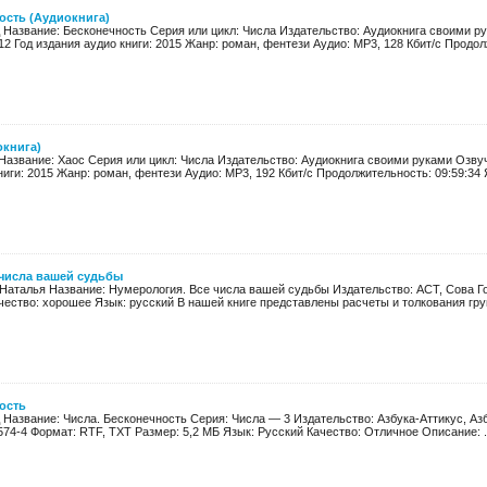
ость (Аудиокнига)
д Название: Бесконечность Серия или цикл: Числа Издательство: Аудиокнига своими р
12 Год издания аудио книги: 2015 Жанр: роман, фентези Аудио: MP3, 128 Кбит/с Продолж
окнига)
Название: Хаос Серия или цикл: Числа Издательство: Аудиокнига своими руками Озвуч
ниги: 2015 Жанр: роман, фентези Аудио: MP3, 192 Кбит/с Продолжительность: 09:59:34 Я
 числа вашей судьбы
аталья Название: Нумерология. Все числа вашей судьбы Издательство: АСТ, Сова Год:
чество: хорошее Язык: русский В нашей книге представлены расчеты и толкования груп
ость
 Название: Числа. Бесконечность Серия: Числа — 3 Издательство: Азбука-Аттикус, Азб
574-4 Формат: RTF, TXT Размер: 5,2 МБ Язык: Русский Качество: Отличное Описание: .