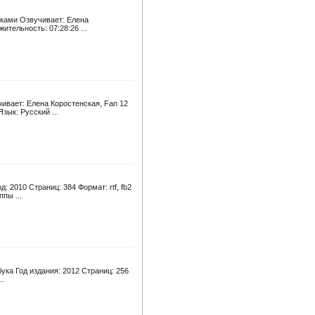
уками Озвучивает: Елена
ительность: 07:28:26 ...
ивает: Елена Коростенская, Fan 12
зык: Русский ...
 2010 Страниц: 384 Формат: rtf, fb2
пы ...
ука Год издания: 2012 Страниц: 256
..