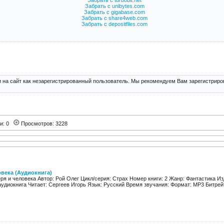
Забрать с turbobit.net
Забрать с unibytes.com
Забрать с gigabase.com
Забрать с share4web.com
Забрать с depositfiles.com
 на сайт как незарегистрированный пользователь. Мы рекомендуем Вам зарегистриров
ии: 0
Просмотров: 3228
овека (Аудиокнига)
ря и человека Автор: Рой Олег Цикл/серия: Страх Номер книги: 2 Жанр: Фантастика Из
аудиокнига Читает: Сергеев Игорь Язык: Русский Время звучания: Формат: MP3 Битрейт а