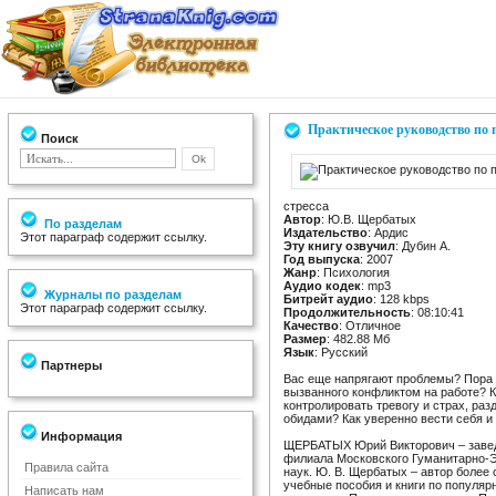
Практическое руководство по 
Поиск
стресса
Автор
: Ю.В. Щербатых
По разделам
Издательство
: Ардис
Этот параграф содержит ссылку.
Эту книгу озвучил
: Дубин А.
Год выпуска
: 2007
Жанр
: Психология
Аудио кодек
: mp3
Журналы по разделам
Битрейт аудио
: 128 kbps
Этот параграф содержит ссылку.
Продолжительность
: 08:10:41
Качество
: Отличное
Размер
: 482.88 Мб
Язык
: Русский
Партнеры
Вас еще напрягают проблемы? Пора с
вызванного конфликтом на работе? 
контролировать тревогу и страх, раз
обидами? Как уверенно вести себя и
Информация
ЩЕРБАТЫХ Юрий Викторович – завед
филиала Московского Гуманитарно-Э
Правила сайта
наук. Ю. В. Щербатых – автор более
учебные пособия и книги по популяр
Написать нам