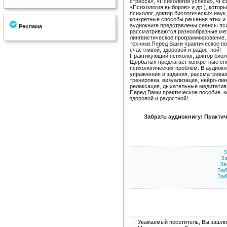
стресса», «Психология успеха», «Пс
«Психология выборов» и др.), котор
психолог, доктор биологических нау
конкретные способы решения этих и 
аудиокниге представлены сеансы пси
Реклама
рассматриваются разнообразные мето
лингвистическое программирование
техники.Перед Вами практическое по
счастливой, здоровой и радостной!
Практикующий психолог, доктор био
Щербатых предлагает конкретные сп
психологических проблем. В аудиокн
упражнения и задания, рассматрива
тренировка, визуализация, нейро-л
релаксация, дыхательные медитатив
Перед Вами практическое пособие, к
здоровой и радостной!
Забрать аудиокнигу: Практи
З
За
За
Заб
Заб
Уважаемый посетитель, Вы зашли 