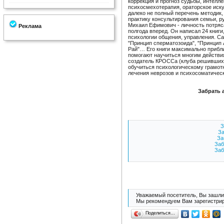
коррекция и прогноз судьбы, интелле
психосмехотерапия, ораторское иску
далеко не полный перечень методик
практику консультирования семьи, р
Михаил Ефимович - личность потряс
Реклама
полгода вперед. Он написал 24 книг
психологии общения, управления. С
"Принцип сперматозоида", "Принцип А
Рай"… Его книги максимально прибл
помогают научиться многим действия
создатель КРОССа (клуба решивших 
обучиться психологическому грамот
лечения неврозов и психосоматичес
Забрать 
З
За
За
Заб
Заб
Уважаемый посетитель, Вы зашли 
Мы рекомендуем Вам зарегистрир
Поделиться…