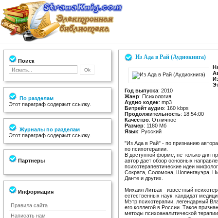
Из Ада в Рай (Аудиокнига)
Поиск
Н
А
И
Э
Год выпуска
: 2010
Жанр
: Психология
По разделам
Аудио кодек
: mp3
Этот параграф содержит ссылку.
Битрейт аудио
: 160 kbps
Продолжительность
: 18:54:00
Качество
: Отличное
Размер
: 1180 Мб
Журналы по разделам
Язык
: Русский
Этот параграф содержит ссылку.
"Из Ада в Рай" - по признанию автора
по психотерапии.
В доступной форме, не только для пр
Партнеры
автор дает обзор основных направл
психотерапевтические идеи мифолог
Сократа, Соломона, Шопенгауэра, Н
Данте и других.
Михаил Литвак - известный психотер
Информация
естественных наук, кандидат медици
Мэтр психотерапии, легендарный В
Правила сайта
его коллегой в России. Такое призна
методы психоаналитической терапии
Написать нам