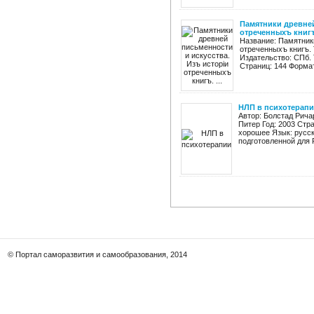
Памятники древней
отреченныхъ книгъ.
Название: Памятники
отреченныхъ книгъ. Т
Издательство: СПб. 
Страниц: 144 Формат
НЛП в психотерап
Автор: Болстад Рича
Питер Год: 2003 Стра
хорошее Язык: русск
подготовленной для 
© Портал саморазвития и самообразования, 2014