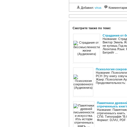
Добавил:
virus
Комментари
Смотрите также по теме:
Страдания от 
Название: Страд
Виктор Эмиль Жа
не купишь Год в
Леонтина Язык: 
Битрейт ...
Психология сокров
Название: Психологи
РСН Эту книгу озвучи
Жанр: Психология Ауд
Продолжительность: 1
Памятники древней
отреченныхъ книгъ.
Название: Памятники
отреченныхъ книгъ. 
СПб. Типографiя "В.
Формат: DJVU, PDF Р