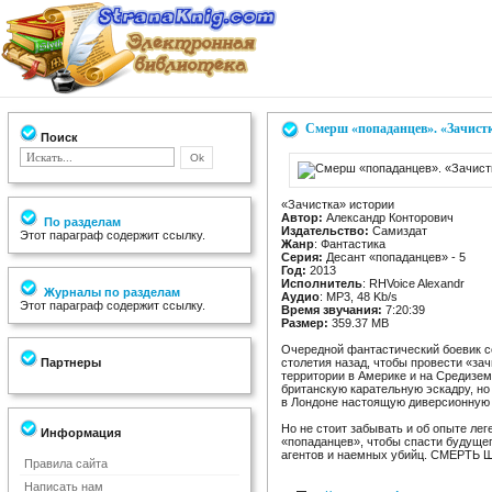
Смерш «попаданцев». «Зачистк
Поиск
«Зачистка» истории
Автор:
Александр Конторович
По разделам
Издательство:
Самиздат
Этот параграф содержит ссылку.
Жанр
: Фантастика
Серия:
Десант «попаданцев» - 5
Год:
2013
Исполнитель
: RHVoice Alexandr
Журналы по разделам
Аудио
: MP3, 48 Kb/s
Этот параграф содержит ссылку.
Время звучания:
7:20:39
Размер:
359.37 MB
Очередной фантастический боевик се
Партнеры
столетия назад, чтобы провести «за
территории в Америке и на Средизем
британскую карательную эскадру, но
в Лондоне настоящую диверсионную 
Но не стоит забывать и об опыте ле
Информация
«попаданцев», чтобы спасти будущег
агентов и наемных убийц. СМЕРТЬ
Правила сайта
Написать нам