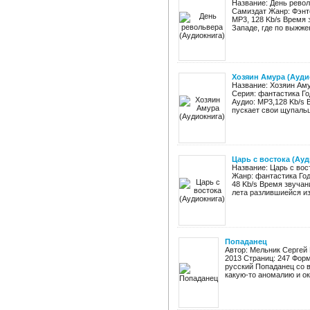
Название: День револ
Самиздат Жанр: Фэнте
MP3, 128 Kb/s Время 
Западе, где по выжже
Хозяин Амура (Ауди
Название: Хозяин Ам
Серия: фантастика Го
Аудио: MP3,128 Kb/s 
пускает свои щупальц
Царь с востока (Ау
Название: Царь с вос
Жанр: фантастика Год
48 Kb/s Время звучан
лета разлившиейся из
Попаданец
Автор: Мельник Сергей
2013 Страниц: 247 Форма
русский Попаданец со 
какую-то аномалию и ок