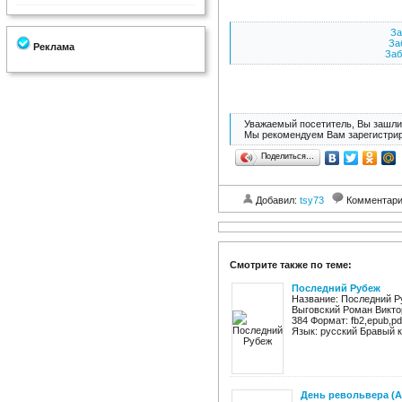
За
За
Реклама
Заб
Уважаемый посетитель, Вы зашли 
Мы рекомендуем Вам зарегистрир
Поделиться…
Добавил:
tsy73
Комментар
Смотрите также по теме:
Последний Рубеж
Название: Последний Р
Выговский Роман Викто
384 Формат: fb2,epub,pd
Язык: русский Бравый к
День револьвера (А