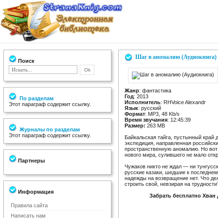
Шаг в аномалию (Аудиокнига)
Поиск
Жанр
: фантастика
Год
: 2013
По разделам
Исполнитель
: RHVoice Alexandr
Этот параграф содержит ссылку.
Язык
: русский
Формат
: MP3, 48 Kb/s
Время звучания
: 12:45:39
Размер:
263 MB
Журналы по разделам
Этот параграф содержит ссылку.
Байкальская тайга, пустынный край 
экспедиция, направленная российск
пространственную аномалию. Но вот
нового мира, сулившего не мало отк
Партнеры
Чужаков никто не ждал — ни тунгусс
русские казаки, шедшие к последнем
надежды на возвращение нет. Что де
строить свой, невзирая на трудности
Информация
Забрать бесплатно Хван 
Правила сайта
Написать нам