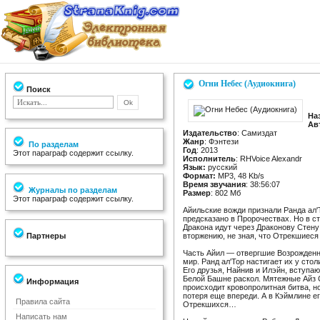
Огни Небес (Аудиокнига)
Поиск
На
Ав
Издательство
: Самиздат
Жанр
: Фэнтези
По разделам
Год
: 2013
Этот параграф содержит ссылку.
Исполнитель
: RHVoice Alexandr
Язык:
русский
Формат:
MP3, 48 Kb/s
Время звучания
: 38:56:07
Журналы по разделам
Размер
: 802 Мб
Этот параграф содержит ссылку.
Айильские вожди признали Ранда ал'
предсказано в Пророчествах. Но в с
Дракона идут через Драконову Стену
Партнеры
вторжению, не зная, что Отрекшиес
Часть Айил — отвергшие Возрожден
мир. Ранд ал'Тор настигает их у сто
Его друзья, Найнив и Илэйн, вступа
Белой Башне раскол. Мятежные Айз 
Информация
происходит кровопролитная битва, но 
потеря еще впереди. А в Кэймлине е
Правила сайта
Отрекшихся…
Написать нам