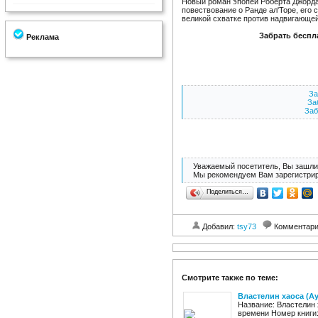
Новый роман эпопеи Роберта Джорда
повествование о Ранде ал'Торе, его 
великой схватке против надвигающе
Забрать беспл
Реклама
За
За
Заб
Уважаемый посетитель, Вы зашли 
Мы рекомендуем Вам зарегистрир
Поделиться…
Добавил:
tsy73
Комментар
Смотрите также по теме:
Властелин хаоса (А
Название: Властелин 
времени Номер книги: