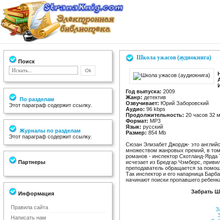
Школа ужасов (аудиокнига)
Поиск
Год выпуска:
2009
Жанр:
детектив
По разделам
Озвучивает:
Юрий Заборовский
Этот параграф содержит ссылку.
Аудио:
96 kbps
Продолжительность:
20 часов 32 
Формат:
MP3
Язык:
русский
Журналы по разделам
Размер:
854 Мb
Этот параграф содержит ссылку.
Сюзан Элизабет Джордж- это английс
множеством жанровых премий, в том 
романов - инспектор Скотланд-Ярда 
Партнеры
исчезает из Бредгар Чэмберс, приви
преподаватель обращается за помощ
Так инспектор и его напарница Барб
начинают поиски пропавшего ребенка,
Забрать Ш
Информация
Правила сайта
За
З
Написать нам