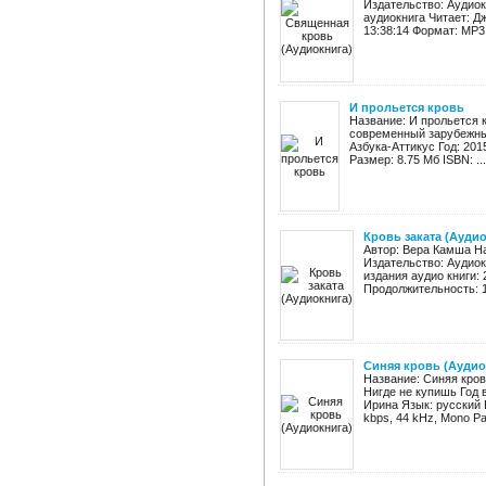
Издательство: Аудиок
аудиокнига Читает: Д
13:38:14 Формат: MP3 
И прольется кровь
Название: И прольется к
современный зарубежный
Азбука-Аттикус Год: 2015 
Размер: 8.75 Мб ISBN: ...
Кровь заката (Ауди
Автор: Вера Камша На
Издательство: Аудиок
издания аудио книги:
Продолжительность: 19
Синяя кровь (Аудио
Название: Синяя кров
Нигде не купишь Год 
Ирина Язык: русский 
kbps, 44 kHz, Mono Ра