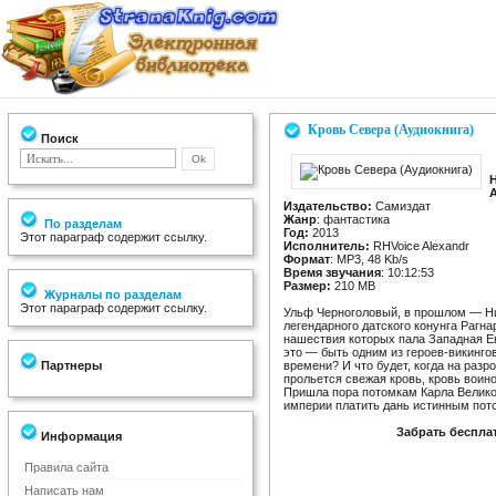
Кровь Севера (Аудиокнига)
Поиск
Издательство:
Самиздат
Жанр
: фантастика
По разделам
Год:
2013
Этот параграф содержит ссылку.
Исполнитель:
RHVoice Alexandr
Формат
: MP3, 48 Kb/s
Время звучания
: 10:12:53
Размер:
210 MB
Журналы по разделам
Этот параграф содержит ссылку.
Ульф Черноголовый, в прошлом — Ни
легендарного датского конунга Рагн
нашествия которых пала Западная Ев
это — быть одним из героев-викинго
Партнеры
времени? И что будет, когда на ра
прольется свежая кровь, кровь воин
Пришла пора потомкам Карла Велико
империи платить дань истинным пот
Забрать беспла
Информация
Правила сайта
Написать нам