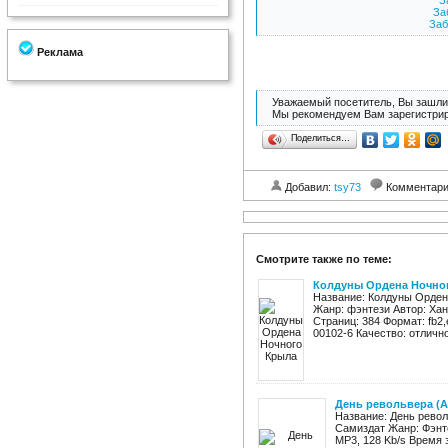
З
За
Заб
Реклама
Уважаемый посетитель, Вы зашли 
Мы рекомендуем Вам зарегистрир
Поделиться…
Добавил:
tsy73
Комментар
Смотрите также по теме:
Колдуны Ордена Ночно
Название: Колдуны Ордена
Жанр: фэнтези Автор: Хан
Страниц: 384 Формат: fb2,e
00102-6 Качество: отлично
День револьвера (А
Название: День револ
Самиздат Жанр: Фэнте
MP3, 128 Kb/s Время 