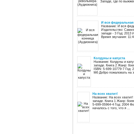
Западе, где по выжже
И вся федеральная
Название: И вся фед
Издательство: Самиз
западе - 3 Год: 2013
Время звучания: 11:4
Колдуны и капуста
Название: Колдуны и капу
западе. Книга 2 Жанр: бо
ISBN: 5-699-10779-7 Год: 2
Мб Добро пожаловать на эт
На всех хватит!
Название: На всех хватит
западе. Книга 1 Жанр: бое
5-699-05964-4 Год: 2004 Фо
началось с того, что я ...