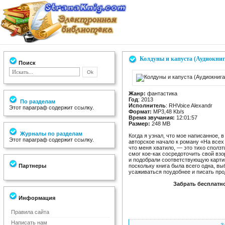
Колдуны и капуста (Аудиокниг
Поиск
Жанр:
фантастика
Год
: 2013
По разделам
Исполнитель
: RHVoice Alexandr
Этот параграф содержит ссылку.
Формат:
MP3,48 Kb/s
Время звучания:
12:01:57
Размер:
248 MB
Журналы по разделам
Когда я узнал, что мое написанное, 
Этот параграф содержит ссылку.
авторское начало к роману «На всех 
что меня хватило, — это тихо сползт
смог кое-как сосредоточить свой взо
и подобрали соответствующую картин
Партнеры
поскольку книга была всего одна, в
усаживаться поудобнее и писать про
Забрать бесплатно
Информация
Правила сайта
Написать нам