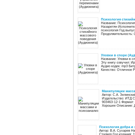
Психология стихийн
Название: Психология
Назаретян Исполнител
психология Год выпус
Продолжительность: 0
Уловки в споре (Ау
Название: Уловки в с
Эту книгу озвучил: И
Аудио кодек: mp3 Бит
Качество: Отличное Ра
Манипуляции масса
Автор: С.А. Зелинск
Издательство: ИТД Ск
903463-12-1 Формат:
Хорошее Описание: Д
Психология добра и 
Автор: В.А. Сухарев Н
Сталкер Год издания: 