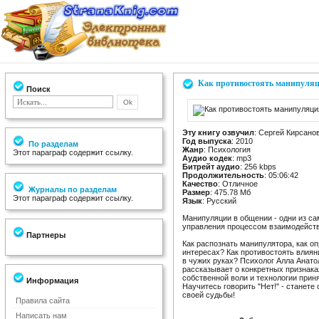
Как противостоять манипуляц
Поиск
Эту книгу озвучил
: Сергей Кирсано
Год выпуска
: 2010
По разделам
Жанр
: Психология
Этот параграф содержит ссылку.
Аудио кодек
: mp3
Битрейт аудио
: 256 kbps
Продолжительность
: 05:06:42
Качество
: Отличное
Журналы по разделам
Размер
: 475.78 Мб
Этот параграф содержит ссылку.
Язык
: Русский
Манипуляции в общении - одни из са
управления процессом взаимодейств
Партнеры
Как распознать манипулятора, как о
интересах? Как противостоять влиян
в чужих руках? Психолог Алла Анато
рассказывает о конкретных признак
собственной воли и технологии прин
Информация
Научитесь говорить "Нет!" - станет
своей судьбы!
Правила сайта
Написать нам