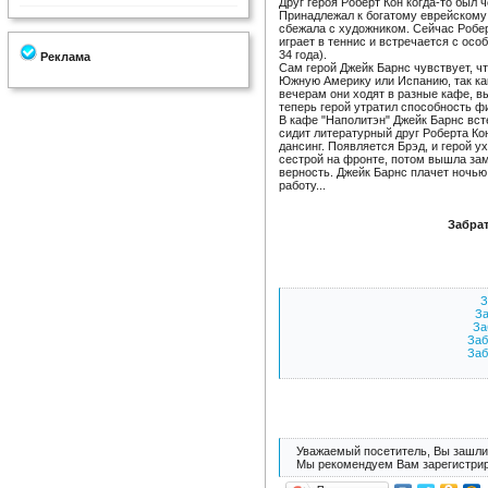
Друг героя Роберт Кон когда-то был
Принадлежал к богатому еврейскому 
сбежала с художником. Сейчас Робер
играет в теннис и встречается с осо
34 года).
Реклама
Сам герой Джейк Барнс чувствует, чт
Южную Америку или Испанию, так ка
вечерам они ходят в разные кафе, в
теперь герой утратил способность ф
В кафе "Наполитэн" Джейк Барнс вст
сидит литературный друг Роберта Кон
дансинг. Появляется Брэд, и герой у
сестрой на фронте, потом вышла зам
верность. Джейк Барнс плачет ночью,
работу...
Забрат
З
За
За
Заб
Заб
Уважаемый посетитель, Вы зашли 
Мы рекомендуем Вам зарегистрир