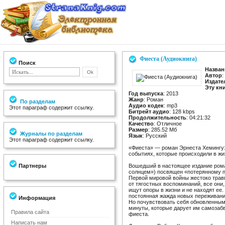
Фиеста (Аудиокнига)
Поиск
Назван
Автор
:
Издате
Эту кн
Год выпуска
: 2013
Жанр
: Роман
По разделам
Аудио кодек
: mp3
Этот параграф содержит ссылку.
Битрейт аудио
: 128 kbps
Продолжительность
: 04:21:32
Качество
: Отличное
Размер
: 285.52 Мб
Журналы по разделам
Язык
: Русский
Этот параграф содержит ссылку.
«Фиеста» — роман Эрнеста Хемингуэ
событиях, которые происходили в жи
Партнеры
Вошедший в настоящее издание рома
солнцем») посвящен «потерянному п
Первой мировой войны жестоко трав
от тягостных воспоминаний, все они
ищут опоры в жизни и не находят е
постоянная жажда новых переживани
Информация
Но почувствовать себя обновленным
минуты, которые дарует им самозабв
Правила сайта
фиеста.
Написать нам