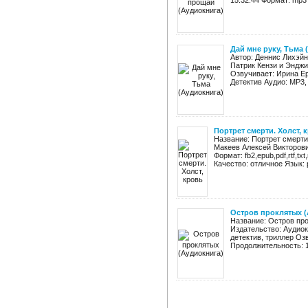
15:32:44 Формат: mp3 
Дай мне руку, Тьма 
Автор: Деннис Лихэйн
Патрик Кензи и Энджи
Озвучивает: Ирина Ер
Детектив Аудио: MP3, 
Портрет смерти. Холст, 
Название: Портрет смерти
Макеев Алексей Викторови
Формат: fb2,epub,pdf,rtf,t
Качество: отличное Язык: р
Остров проклятых (
Название: Остров про
Издательство: Аудиок
детектив, триллер Оз
Продолжительность: 1