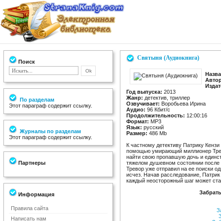
Святыня (Аудиокнига)
Поиск
Назва
Автор
Издат
Год выпуска:
2013
Жанр:
детектив, триллер
По разделам
Озвучивает:
Воробьева Ирина
Этот параграф содержит ссылку.
Аудио:
96 Кбит/с
Продолжительность:
12:00:16
Формат:
MP3
Язык:
русский
Журналы по разделам
Размер:
486 Мb
Этот параграф содержит ссылку.
К частному детективу Патрику Кензи
помощью умирающий миллионер Трево
найти свою пропавшую дочь и единст
Партнеры
тяжелом душевном состоянии после 
Тревор уже отправил на ее поиски од
исчез. Начав расследование, Патрик
каждый неосторожный шаг может ста
Забрать
Информация
Правила сайта
За
З
Написать нам