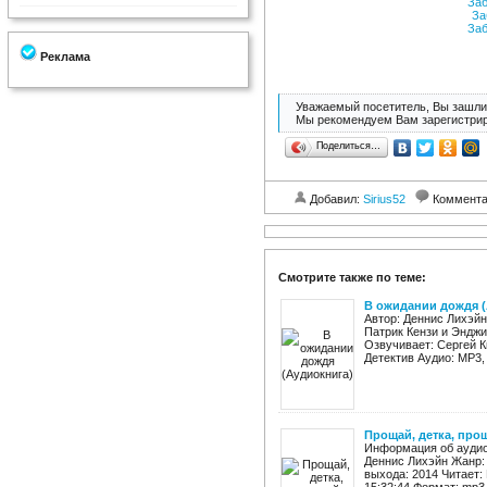
Заб
За
Заб
Реклама
Уважаемый посетитель, Вы зашли 
Мы рекомендуем Вам зарегистрир
Поделиться…
Добавил:
Sirius52
Коммент
Смотрите также по теме:
В ожидании дождя (
Автор: Деннис Лихэйн
Патрик Кензи и Энджи
Озвучивает: Сергей К
Детектив Аудио: MP3, 
Прощай, детка, про
Информация об аудиок
Деннис Лихэйн Жанр: 
выхода: 2014 Читает: