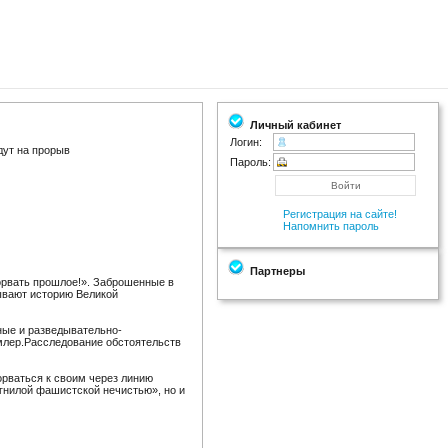
Личный кабинет
Логин:
ут на прорыв
Пароль:
Регистрация на сайте!
Напомнить пароль
Партнеры
орвать прошлое!». Заброшенные в
рывают историю Великой
ные и разведывательно-
млер.Расследование обстоятельств
орваться к своим через линию
«гнилой фашистской нечистью», но и