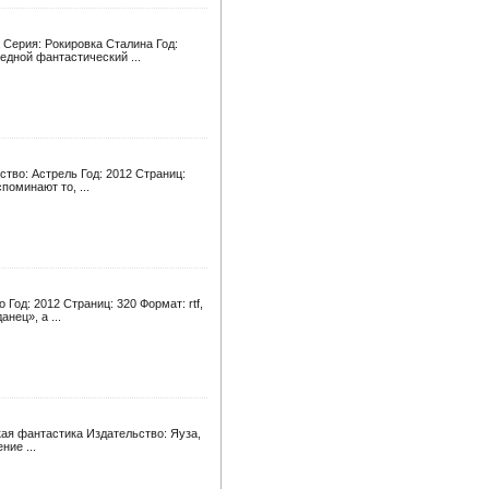
 Серия: Рокировка Сталина Год:
едной фантастический ...
тво: Астрель Год: 2012 Страниц:
поминают то, ...
од: 2012 Страниц: 320 Формат: rtf,
нец», а ...
ая фантастика Издательство: Яуза,
ние ...