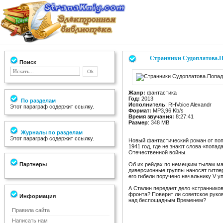
Странники Судоплатова.П
Поиск
Жанр:
фантастика
Год:
2013
По разделам
Исполнитель
: RHVoice Alexandr
Этот параграф содержит ссылку.
Формат:
MP3,96 Kb/s
Время звучания:
8:27:41
Размер
: 348 MB
Журналы по разделам
Этот параграф содержит ссылку.
Новый фантастический роман от поп
1941 год, где не знают слова «поп
Отечественной войны.
Партнеры
Об их рейдах по немецким тылам ма
диверсионные группы наносят гитле
его гибели поручено начальнику V у
А Сталин передает дело «страннико
фронта? Поверит ли советское руков
Информация
над беспощадным Временем?
Правила сайта
Написать нам