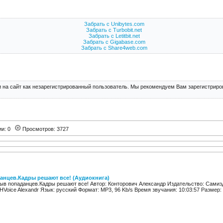
Забрать с Unibytes.com
Забрать с Turbobit.net
Забрать с Letitbit.net
Забрать с Gigabase.com
Забрать с Share4web.com
 на сайт как незарегистрированный пользователь. Мы рекомендуем Вам зарегистриров
ии: 0
Просмотров: 3727
нцев.Кадры решают все! (Аудиокнига)
ыв попаданцев.Кадры решают все! Автор: Конторович Александр Издательство: Самизд
Voice Alexandr Язык: русский Формат: MP3, 96 Kb/s Время звучания: 10:03:57 Размер: 