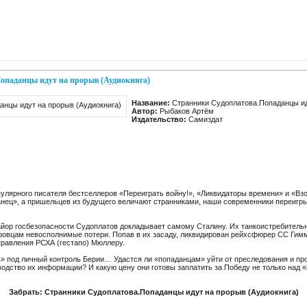
опаданцы идут на прорыв (Аудиокнига)
Название:
Странники Судоплатова.Попаданцы ид
Автор:
Рыбаков Артём
Издательство:
Самиздат
улярного писателя бестселлеров «Переиграть войну!», «Ликвидаторы времени» и «Вз
аданец», а пришельцев из будущего величают странниками, наши современники переиг
йор госбезопасности Судоплатов докладывает самому Сталину. Их танкоистребитель
ровцам невосполнимые потери. Попав в их засаду, ликвидирован рейхсфюрер СС Гим
правления РСХА (гестапо) Мюллеру.
в» под личный контроль Берии… Удастся ли «попаданцам» уйти от преследования и пр
одство их информации? И какую цену они готовы заплатить за Победу не только над 
Забрать: Странники Судоплатова.Попаданцы идут на прорыв (Аудиокнига)