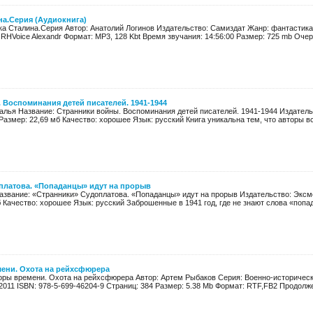
на.Серия (Аудиокнига)
ка Сталина.Серия Автор: Анатолий Логинов Издательство: Самиздат Жанр: фантастика
RHVoice Alexandr Формат: MP3, 128 Kbt Время звучания: 14:56:00 Размер: 725 mb Очер
 Воспоминания детей писателей. 1941-1944
алья Название: Странники войны. Воспоминания детей писателей. 1941-1944 Издательс
2 Размер: 22,69 мб Качество: хорошее Язык: русский Книга уникальна тем, что авторы вс
платова. «Попаданцы» идут на прорыв
азвание: «Странники» Судоплатова. «Попаданцы» идут на прорыв Издательство: Эксмо Г
б Качество: хорошее Язык: русский Заброшенные в 1941 год, где не знают слова «попада
ени. Охота на рейхсфюрера
оры времени. Охота на рейхсфюрера Автор: Артем Рыбаков Серия: Военно-историческ
2011 ISBN: 978-5-699-46204-9 Страниц: 384 Размер: 5.38 Mb Формат: RTF,FB2 Продолже