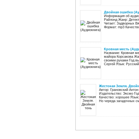
Двойная ошибка (А
Информация об аудиок
Райлонд Жанр: Детект
Читает: Задворных Вя
Формат: mp3 Качество:
Кровная месть (Ауд
Название: Кровная ме
майора Корсакова Жан
своими руками Год вы
Сергей Язык: Русский 
Жестокая Земля. Двойн
Автор: Грановский Антон
Издательство: Эксмо Год:
Качество: хорошее Язык:
Но череда загадочных сме