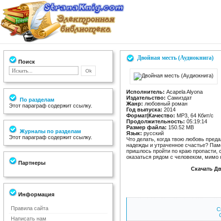
Двойная месть (Аудиокнига)
Поиск
Исполнитель:
Acapela Alyona
Издательство:
Самиздат
По разделам
Жанр:
любовный роман
Этот параграф содержит ссылку.
Год выпуска:
2014
Формат|Качество:
MP3, 64 Кбит/с
Продолжительность:
05:19:14
Размер файла:
150.52 MB
Журналы по разделам
Язык:
русский
Этот параграф содержит ссылку.
Что делать, когда твою любовь пред
надежды и утраченное счастье? Пам
пришлось пройти по краю пропасти, 
оказаться рядом с человеком, мимо к
Партнеры
Скачать Дв
Информация
Правила сайта
С
Написать нам