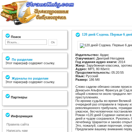
120 дней Содома. Первые 6 дне
Поиск
Издательство:
Ардис
Озвучивает:
Дмитрий Негодяев
По разделам
Год издания аудио книги:
2014
Этот параграф содержит ссылку.
Жанр:
Зарубежная классика, эротик
Аудио:
MP3, 80 Кбит/с
Продолжительность:
05:20:55
Язык:
Русский
Журналы по разделам
Размер:
186 Мб
Этот параграф содержит ссылку.
Слово садизм обязано своим происх
Донасьен Альфонс Франсуа де Сад вз
общей сложности около тридцати лет
Партнеры
преступлениях.
По иронии судьбы во время Великой
очередной раз отправили в тюрьму и
революционного трибунала, «граждан
ужасное, бесчеловечное постановлен
Роман «120 дней Содома» написан в 
Информация
дней и чудом сохранился. Рукопись 
лечебницу Шарантон и заново открыт
Правила сайта
Это, пожалуй, самая порочная, откр
Предлагаем вашему вниманию перву
Написать нам