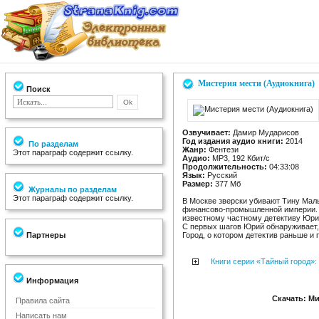
Мистерия мести (Аудиокнига)
Поиск
Озвучивает:
Дамир Мударисов
Год издания аудио книги:
2014
По разделам
Жанр:
Фентези
Этот параграф содержит ссылку.
Аудио:
MP3, 192 Кбит/с
Продолжительность:
04:33:08
Язык:
Русский
Размер:
377 Мб
Журналы по разделам
Этот параграф содержит ссылку.
В Москве зверски убивают Тину Мал
финансово-промышленной империи. 
известному частному детективу Юри
С первых шагов Юрий обнаруживает, 
Партнеры
Город, о котором детектив раньше и 
Книги серии «Тайный город»:
Информация
Скачать: Ми
Правила сайта
Написать нам