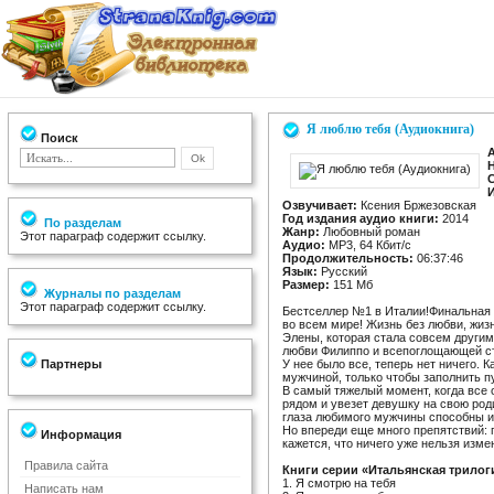
Я люблю тебя (Аудиокнига)
Поиск
Озвучивает:
Ксения Бржезовская
Год издания аудио книги:
2014
По разделам
Жанр:
Любовный роман
Этот параграф содержит ссылку.
Аудио:
MP3, 64 Кбит/с
Продолжительность:
06:37:46
Язык:
Русский
Размер:
151 Мб
Журналы по разделам
Этот параграф содержит ссылку.
Бестселлер №1 в Италии!Финальная 
во всем мире! Жизнь без любви, жиз
Элены, которая стала совсем другим 
любви Филиппо и всепоглощающей ст
Партнеры
У нее было все, теперь нет ничего. 
мужчиной, только чтобы заполнить пу
В самый тяжелый момент, когда все 
рядом и увезет девушку на свою род
глаза любимого мужчины способны исц
Но впереди еще много препятствий: 
Информация
кажется, что ничего уже нельзя изм
Правила сайта
Книги серии «Итальянская трилог
1. Я смотрю на тебя
Написать нам