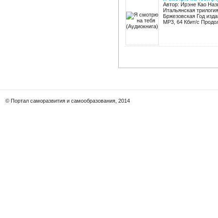
Автор: Ирэне Као Наз
Итальянская трилогия
Бржезовская Год изда
MP3, 64 Кбит/с Продол
© Портал саморазвития и самообразования, 2014