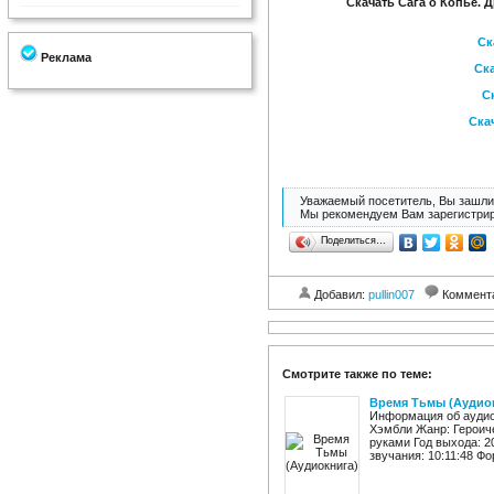
Скачать Сага о Копье. 
Ск
Реклама
Ска
Ск
Скач
Уважаемый посетитель, Вы зашли 
Мы рекомендуем Вам зарегистрир
Поделиться…
Добавил:
pullin007
Коммент
Смотрите также по теме:
Время Тьмы (Аудио
Информация об аудио
Хэмбли Жанр: Героич
руками Год выхода: 2
звучания: 10:11:48 Фо