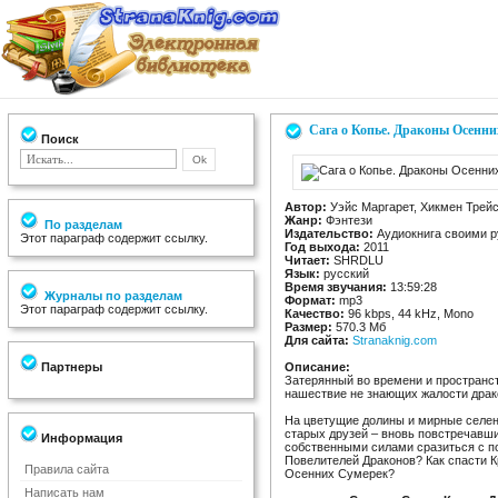
Сага о Копье. Драконы Осенни
Поиск
Автор:
Уэйс Маргарет, Хикмен Трей
Жанр:
Фэнтези
По разделам
Издательство:
Аудиокнига своими 
Этот параграф содержит ссылку.
Год выхода:
2011
Читает:
SHRDLU
Язык:
русский
Время звучания:
13:59:28
Журналы по разделам
Формат:
mp3
Этот параграф содержит ссылку.
Качество:
96 kbps, 44 kHz, Mono
Размер:
570.3 Мб
Для сайта:
Stranaknig.com
Партнеры
Описание:
Затерянный во времени и пространс
нашествие не знающих жалости драк
На цветущие долины и мирные селе
старых друзей – вновь повстречавши
Информация
собственными силами сразиться с п
Повелителей Драконов? Как спасти К
Правила сайта
Осенних Сумерек?
Написать нам