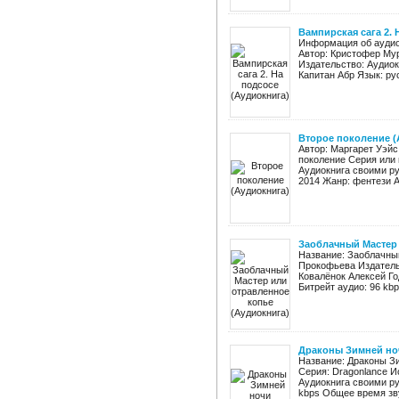
Вампирская сага 2. 
Информация об аудиок
Автор: Кристофер Му
Издательство: Аудиок
Капитан Абр Язык: рус
Второе поколение (
Автор: Маргарет Уэйс
поколение Серия или 
Аудиокнига своими ру
2014 Жанр: фентези Ау
Заоблачный Мастер 
Название: Заоблачны
Прокофьева Издательс
Ковалёнок Алексей Го
Битрейт аудио: 96 kbp
Драконы Зимней но
Название: Драконы Зи
Серия: Dragonlance 
Аудиокнига своими ру
kbps Общее время звуч