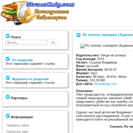
По чужому сценарию (Аудиокн
Поиск
Издательство:
Нигде не купишь
Год выхода:
2014
По разделам
Читает:
Сушков Владимир
Этот параграф содержит ссылку.
Язык:
русский
Время звучания:
08:02:27
Формат:
mp3
Качество:
96 kbps, 44 kHz, Mono
Журналы по разделам
Размер:
324.38 Мб
Этот параграф содержит ссылку.
Для сайта:
Stranaknig.com
Описание:
Убит председатель телерадиокомпан
Партнеры
серией нераскрытых заказных убийс
представить убийство как ошибку со
благоприятный исход служебного ра
Однако частный детектив Владимир 
собственное расследование. И для т
Информация
приходится пойти на рискованный эк
Правила сайта
Скачать По ч
Написать нам