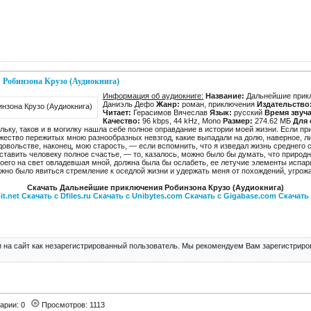
Робинзона Крузо (Аудиокнига)
Информация об аудиокниге:
Название:
Дальнейшие прик
Даниэль Дефо
Жанр:
роман, приключения
Издательство
Читает:
Герасимов Вячеслав
Язык:
русский
Время звуч
Качество:
96 kbps, 44 kHz, Mono
Размер:
274.62 МБ
Для 
льку, таков и в могилку нашла себе полное оправдание в истории моей жизни. Если пр
ество пережитых мною разнообразных невзгод, какие выпадали на долю, наверное, ли
овольстве, наконец, мою старость, — если вспомнить, что я изведал жизнь среднего с
оставить человеку полное счастье, — то, казалось, можно было бы думать, что природн
моего на свет овладевшая мной, должна была бы ослабеть, ее летучие элементы испари
должно было явиться стремление к оседлой жизни и удержать меня от похождений, угр
Скачать Дальнейшие приключения Робинзона Крузо (Аудиокнига)
it.net
Скачать с Dfiles.ru
Скачать с Unibytes.com
Скачать с Gigabase.com
Скачать
 на сайт как незарегистрированный пользователь. Мы рекомендуем Вам зарегистриров
арии: 0
Просмотров: 1113