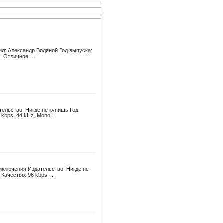
ил: Александр Водяной Год выпуска:
 Отличное ...
ельство: Нигде не купишь Год
kbps, 44 kHz, Mono ...
иключения Издательство: Нигде не
ачество: 96 kbps, ...