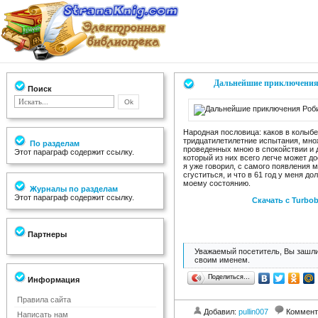
Дальнейшие приключения 
Поиск
Народная пословица: каков в колыбе
тридцатилетилетние испытания, множ
По разделам
проведенных мною в спокойствии и д
Этот параграф содержит ссылку.
который из них всего легче может д
я уже говорил, с самого появления 
сгуститься, и что в 61 год у меня 
моему состоянию.
Журналы по разделам
Этот параграф содержит ссылку.
Скачать с Turbob
Партнеры
Уважаемый посетитель, Вы зашли
своим именем.
Поделиться…
Информация
Правила сайта
Добавил:
pullin007
Коммент
Написать нам