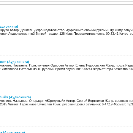
удиокнига)
 Крузо Автор: Даниель Дефо Издательство: Аудиокнига своими руками Эту книгу озвуч
ния Аудио кодек: mp3 Битрейт аудио: 128 kbps Продолжительность: 00:33:41 Качество:
сея (Аудиокнига)
окниге: Название: Приключения Одиссея Автор: Елена Тудоровская Жанр: проза Издат
: Литвинова Наталья Язык: русский Время звучания: 5:05:41 Формат: mp3 Качество: 96 
ый» (Аудиокнига)
окниге: Название: Операция «Юродивый» Автор: Сергей Бортников Жанр: военные пр
2015 Читает: Герасимов Вячеслав Язык: русский Время звучания: 6:47:19 Формат: mp3 К
ра (Аудиокнига)