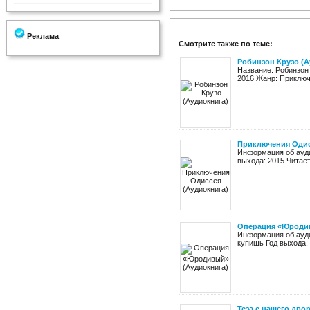
Реклама
Смотрите также по теме:
Робинзон Крузо (А
Название: Робинзон
2016 Жанр: Приключе
Приключения Одис
Информация об ауди
выхода: 2015 Читает
Операция «Юродив
Информация об ауди
купишь Год выхода: 
Теза с нашего дво