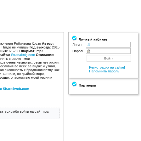
Личный кабинет
лючения Робинзона Крузо
Автор:
Логин:
:
Нигде не купишь
Год выхода:
2015
ания:
6:52:21
Формат:
mp3
Пароль:
сайта:
Stranaknig.com
Описание:
инять в расчет мои
шь очень немногих, семь лет жизни,
ословия во всех ее видах и узнал,
Регистрация на сайте!
ая склонность к бродяжничеству, как
Напомнить пароль
ться или, по крайней мере,
ожающих опасностью моей жизни и
Партнеры
 с Share4web.com
аться либо войти на сайт под