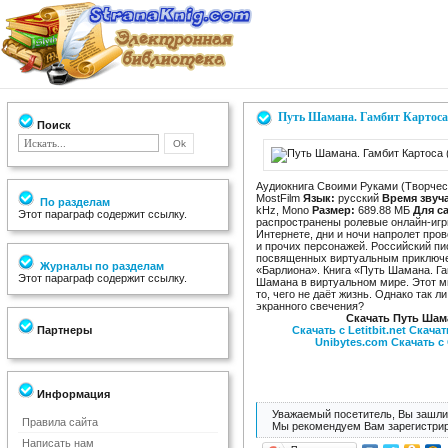
Путь Шамана. Гамбит Картоса
Поиск
Аудиокнига Своими Руками (Творческ
MostFilm
Язык:
русский
Время звуч
По разделам
kHz, Mono
Размер:
689.88 МБ
Для са
Этот параграф содержит ссылку.
распространены ролевые онлайн-игр
Интернете, дни и ночи напролет про
и прочих персонажей. Российский пи
посвященных виртуальным приключе
Журналы по разделам
«Барлиона». Книга «Путь Шамана. Г
Этот параграф содержит ссылку.
Шамана в виртуальном мире. Этот м
то, чего не даёт жизнь. Однако так 
экранного свечения?
Скачать Путь Шама
Партнеры
Скачать с Letitbit.net
Скачать
Unibytes.com
Скачать с
Информация
Уважаемый посетитель, Вы зашли 
Правила сайта
Мы рекомендуем Вам зарегистрир
Написать нам