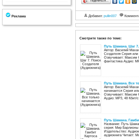
Поделиться…
Добавил:
pullin007
Коммент
Реклама
Смотрите также по теме:
Путь Шамана. Шаг 7
Автор: Василий Махан
Создателя Серия или
Озвучивает: Максим С
фантастика Аудио: MP3
Путь Шамана. Все т
Автор: Василий Маха
начинается Серия ил
Озвучивает: Максим С
Аудио: MP3, 48 Кбит/с
Путь Шамана. Гамби
Название: Путь Шаман
серия: Мир Барлионы 
Издательство: Аудиок
аудиокнига Читает: Mo