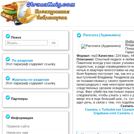
Расплата (Аудиокнига)
Поиск
Инфор
Влад
Поки
Гарм
Формат:
mp3
Качество:
224 kbps, 4
Описание:
Опытный педагог и люби
По разделам
Памятнов всегда учил своих ученико
Этот параграф содержит ссылку.
подлостью, а ради справедливости м
ночью в квартире многоэтажки на ок
Коля Корякин поступает так, как его
выступлений Владимир Тендряков ра
Журналы по разделам
он позаимствовал у своего приятеля
Этот параграф содержит ссылку.
происшедшую с ним некоторое время 
следственных органов освидетельст
отца. Факт убийства настолько пораз
следователю, чтобы узнать у него о
Партнеры
вверг его в еще больший шок, т.к. т
идет речь, в связи с тем, что подоб
Скачать
Скачать с Turbobit.net
Скачать
Gigabase.com
Скачать с
Информация
Правила сайта
Написать нам