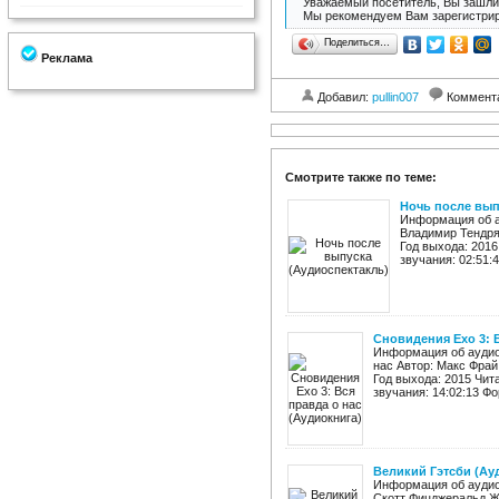
Уважаемый посетитель, Вы зашли 
Мы рекомендуем Вам зарегистрир
Поделиться…
Реклама
Добавил:
pullin007
Коммент
Смотрите также по теме:
Ночь после вып
Информация об а
Владимир Тендря
Год выхода: 201
звучания: 02:51:4
Сновидения Ехо 3: 
Информация об аудиок
нас Автор: Макс Фрай
Год выхода: 2015 Чит
звучания: 14:02:13 Фо
Великий Гэтсби (Ау
Информация об аудиок
Скотт Фицджеральд Жа