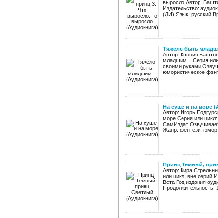
выросло Автор: Башт
Издательство: аудиок
(ЛИ) Язык: русский Вр
Тяжело быть младши
Автор: Ксения Баштов
младшим... Серия или
своими руками Озвучи
юмористическое фэнте
На суше и на море (
Автор: Игорь Подгурс
море Серия или цикл:
СамИздат Озвучивает:
Жанр: фентези, юмор А
Принц Темный, при
Автор: Кира Стрельн
или цикл: вне серий 
Вета Год издания ауди
Продолжительность: 18