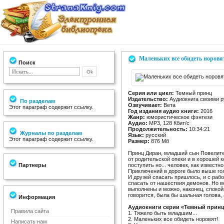
Маленьких все обидеть норовя
Поиск
Серия или цикл:
Темный принц
Издательство:
Аудиокнига своими 
По разделам
Озвучивает:
Вета
Этот параграф содержит ссылку.
Год издания аудио книги:
2016
Жанр:
юмористическое фэнтези
Аудио:
MP3, 128 Кбит/с
Продолжительность:
10:34:21
Журналы по разделам
Язык:
русский
Этот параграф содержит ссылку.
Размер:
876 Мб
Принц Диран, младший сын Повелите
от родительской опеки и в хорошей 
Партнеры
поступить но... человек, как известно
Приключений в дороге было выше го
И друзей спасать пришлось, и с раб
спасать от нашествия демонов. Но в
выполнены и можно, наконец, спокойно
говорится, была бы шальная голова, 
Информация
Аудиокниги серии «Темный принц
Правила сайта
1. Тяжело быть младшим...
2. Маленьких все обидеть норовят!
Написать нам