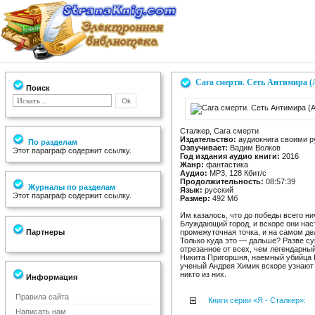
Сага смерти. Сеть Антимира (
Поиск
Сталкер, Сага смерти
Издательство:
аудиокнига своими р
По разделам
Озвучивает:
Вадим Волков
Этот параграф содержит ссылку.
Год издания аудио книги:
2016
Жанр:
фантастика
Аудио:
MP3, 128 Кбит/с
Продолжительность:
08:57:39
Журналы по разделам
Язык:
русский
Этот параграф содержит ссылку.
Размер:
492 Мб
Им казалось, что до победы всего н
Блуждающий город, и вскоре они наст
Партнеры
промежуточная точка, и на самом д
Только куда это — дальше? Разве су
отрезанное от всех, чем легендарны
Никита Пригоршня, наемный убийца 
ученый Андрея Химик вскоре узнают 
никто из них.
Информация
Правила сайта
Книги серии «Я - Сталкер»:
Написать нам