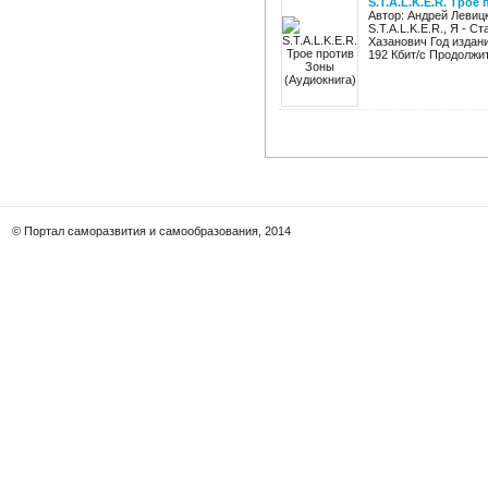
S.T.A.L.K.E.R. Тро
Автор: Андрей Левиц
S.T.A.L.K.E.R., Я - 
Хазанович Год издани
192 Кбит/с Продолжите
© Портал саморазвития и самообразования, 2014