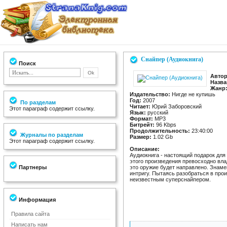
Снайпер (Аудиокнига)
Поиск
Автор
Назва
Жанр
Издательство:
Нигде не купишь
Год:
2007
По разделам
Читает:
Юрий Заборовский
Этот параграф содержит ссылку.
Язык:
русский
Формат:
MP3
Битрейт:
96 Kbps
Продолжительность:
23:40:00
Журналы по разделам
Размер:
1.02 Gb
Этот параграф содержит ссылку.
Описание:
Аудиокнига - настоящий подарок для 
этого произведения превосходно вла
Партнеры
это оружие будет направлено. Знаме
интригу. Пытаясь разобраться в про
неизвестным суперснайпером.
Информация
Правила сайта
Написать нам