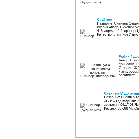
Снайпер
Название: Снайпер Серия:
боевик Автор: Суховей Ма
416 Формат: fb2, epub, pdf,
Качество: отличное Язык: .
Робин Гуд 
Автор: Орло
прицелом. С
Страниц: 320
Язык: русск
оставляет ...
Снайпер (Аудиокниг
Название: Снайпер А
АРДИС Год издания: 
звучания: 06:17:05 Яз
Размер: 357.68 Mb Оп