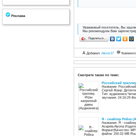
Реклама
Уважаемый посетитель, Вы зашли 
Мы рекомендуем Вам зарегистрир
Поделиться…
Добавил:
Alexis37
Коммент
Смотрите также по теме:
Российский триллер
Название: Российский
Сергей Жанр: Детекти
Тип: аудиокнига Чита
звучания: 24:16:29 Фо
Я - снайпер Рейха (
Название: Я - снайпе
Acapela Alyona Издат
Формат|Качество: MP3
файла: 250.02 MB Язык