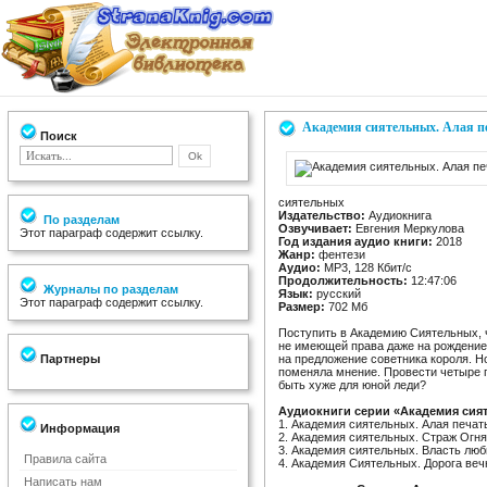
Академия сиятельных. Алая пе
Поиск
сиятельных
Издательство:
Аудиокнига
По разделам
Озвучивает:
Евгения Меркулова
Этот параграф содержит ссылку.
Год издания аудио книги:
2018
Жанр:
фентези
Аудио:
MP3, 128 Кбит/с
Продолжительность:
12:47:06
Журналы по разделам
Язык:
русский
Этот параграф содержит ссылку.
Размер:
702 Mб
Поступить в Академию Сиятельных, ч
не имеющей права даже на рождение 
Партнеры
на предложение советника короля. Но
поменяла мнение. Провести четыре г
быть хуже для юной леди?
Аудиокниги серии «Академия сия
1. Академия сиятельных. Алая печат
Информация
2. Академия сиятельных. Страж Огня
3. Академия сиятельных. Власть люб
Правила сайта
4. Академия Сиятельных. Дорога веч
Написать нам