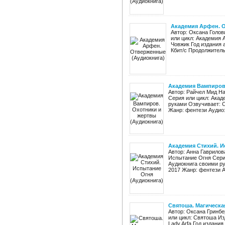
Академия Арфен. 
Автор: Оксана Голо
или цикл: Академия 
Човжик Год издания 
Кбит/с Продолжительн
Академия Вампиров.
Автор: Райчел Мид Н
Серия или цикл: Ака
руками Озвучивает: С
Жанр: фентези Аудио: 
Академия Стихий. И
Автор: Анна Гаврилов
Испытание Огня Сери
Аудиокнига своими ру
2017 Жанр: фентези Ау
Святоша. Магическа
Автор: Оксана Гринб
или цикл: Святоша Из
Lady Arfa Год издани