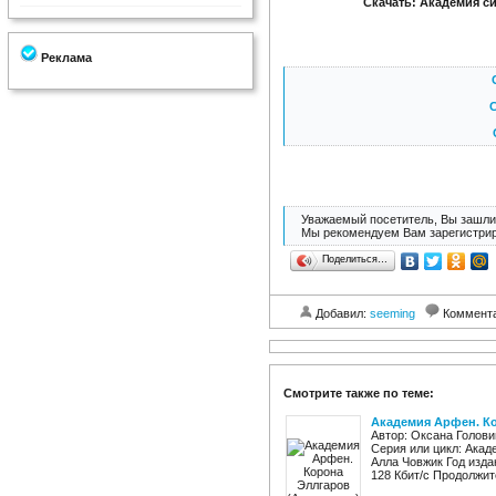
Скачать: Академия си
Реклама
С
Уважаемый посетитель, Вы зашли 
Мы рекомендуем Вам зарегистрир
Поделиться…
Добавил:
seeming
Коммент
Смотрите также по теме:
Академия Арфен. Ко
Автор: Оксана Голов
Серия или цикл: Ака
Алла Човжик Год изда
128 Кбит/с Продолжите