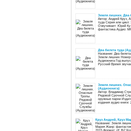
Земля лишних. Два 
Автор: Андрей Круз, 
туда Серия или цикл:
Озвучивает: Юрий Куз
фантастика Аудио: MP
Два билета туда (Ау
Название: Два билета
Земли лишних Номер к
Аудиокнига Год выпус
Русский Время звучани
Земля лишних. Опа
(Аудиокнига)
Автор: Владимир Стр
Рядовой Срочной Слу
оружные парни Издат
издания аудио книги: 
Круз Андрей, Круз Ма
Название: Земля лишних
Мария Жанр: фантастик
2015 Формат: rtf, fb2 К