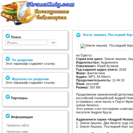
Земля лишних. Последний борт
Поиск
на Одессу
Серия или цикл:
Земля лишних, Ан
По разделам
Издательство:
Аудиокнига
Этот параграф содержит ссылку.
Озвучивает:
Юрий Кузаков
Год издания аудио книги:
2018
Жанр:
фантастика
Аудио:
MP3, 64 Кбит/с
Журналы по разделам
Продолжительность:
11:44:10
Этот параграф содержит ссылку.
Язык:
русский
Размер:
303 Mб
Продолжение приключений детектив
Партнеры
российский полицейский Андрей Нов
устраивать свою жизнь в Порто-Фран
новом бизнесе…
Этот роман стал последним соавтор
писателя Андрея Круза.
Информация
Аудиокниги серии «Андрей Новик
1. Земля лишних. Два билета туда (2
Правила сайта
2. Земля Лишних. Последний борт на
Написать нам