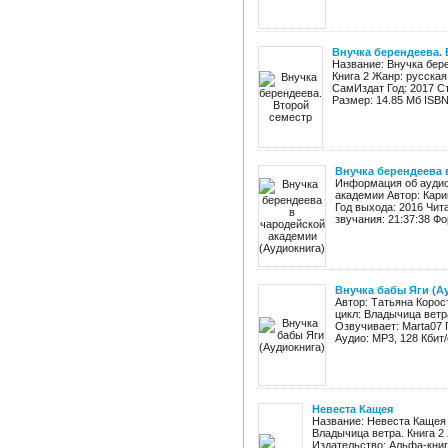
Внучка берендеева. 
Название: Внучка бер
Книга 2 Жанр: русская
СамИздат Год: 2017 Стра
Размер: 14.85 Мб ISBN:
Внучка берендеева 
Информация об аудио
академии Автор: Кари
Год выхода: 2016 Чит
звучания: 21:37:38 Фо
Внучка бабы Яги (А
Автор: Татьяна Коро
цикл: Владычица ветр
Озвучивает: Marta07 
Аудио: MP3, 128 Кбит/
Невеста Кащея
Название: Невеста Кащея
Владычица ветра. Книга 2
Издательство: Альфа-книга