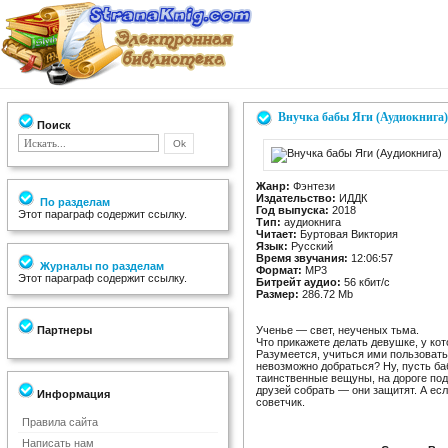
Внучка бабы Яги (Аудиокнига)
Поиск
Жанр:
Фэнтези
Издательство:
ИДДК
По разделам
Год выпуска:
2018
Этот параграф содержит ссылку.
Тип:
аудиокнига
Читает:
Буртовая Виктория
Язык:
Русский
Время звучания:
12:06:57
Журналы по разделам
Формат:
MP3
Этот параграф содержит ссылку.
Битрейт аудио:
56 кбит/c
Размер:
286.72 Mb
Партнеры
Ученье — свет, неученых тьма.
Что прикажете делать девушке, у ко
Разумеется, учиться ими пользовать
невозможно добраться? Ну, пусть б
таинственные вещуны, на дороге под
друзей собрать — они защитят. А ес
Информация
советчик.
Правила сайта
Написать нам