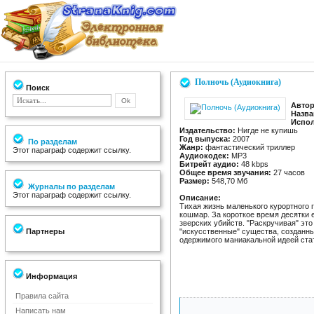
Полночь (Аудиокнига)
Поиск
Автор
Назва
Испол
Издательство:
Нигде не купишь
Год выпуска:
2007
По разделам
Жанр:
фантастический триллер
Этот параграф содержит ссылку.
Аудиокодек:
MP3
Битрейт аудио:
48 kbps
Общее время звучания:
27 часов
Размер:
548,70 Мб
Журналы по разделам
Этот параграф содержит ссылку.
Описание:
Тихая жизнь маленького курортного 
кошмар. За короткое время десятки 
зверских убийств. "Раскручивая" это
Партнеры
"искусственные" существа, созданны
одержимого маниакальной идеей ста
Информация
Правила сайта
Написать нам