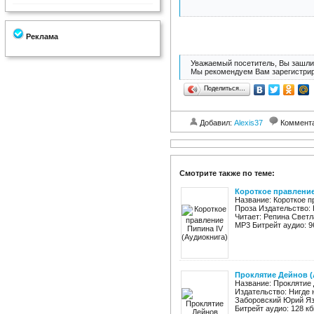
Реклама
Уважаемый посетитель, Вы зашли 
Мы рекомендуем Вам зарегистрир
Поделиться…
Добавил:
Alexis37
Коммент
Смотрите также по теме:
Короткое правление
Название: Короткое п
Проза Издательство: 
Читает: Репина Светл
MP3 Битрейт аудио: 96
Проклятие Дейнов (
Название: Проклятие
Издательство: Нигде 
Заборовский Юрий Яз
Битрейт аудио: 128 кб