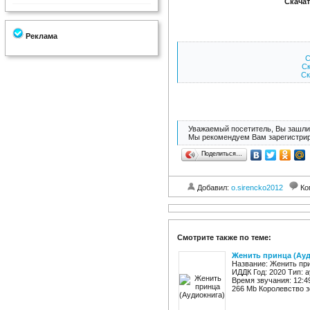
Скачат
Реклама
С
Ск
Ск
Уважаемый посетитель, Вы зашли 
Мы рекомендуем Вам зарегистрир
Поделиться…
Добавил:
o.sirencko2012
Ко
Смотрите также по теме:
Женить принца (Ауд
Название: Женить при
ИДДК Год: 2020 Тип: 
Время звучания: 12:4
266 Mb Королевство зе