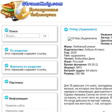
Отбор (Аудиокнига)
Поиск
Названи
Автор:
К
Цикл/се
Номер к
Жанр:
Любовный роман
Издательство:
Азбука-Аттикус
По разделам
Год:
2020
Этот параграф содержит ссылку.
Тип:
аудиокнига
Читает:
Бобылёва Дина
Язык:
Русский
Время звучания:
09:26:11
Журналы по разделам
Формат:
MP3
Этот параграф содержит ссылку.
Битрейт аудио:
64 кбит/c
Размер:
260 Mb
Партнеры
Для 35 девушек это шанс, выпадающи
жизнью, на которую они были обреч
нарядов и сверкающих драгоценносте
Однако Америка Сингер не хочет уча
за корону, не хочет жить во дворце.
Информация
Но когда девушка встречает принца, 
которой она мечтала, с той, которую
Правила сайта
Написать нам