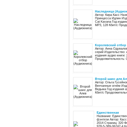
Наследница (Аудиок
Автор: Кира Касс Наз
Принцесса Идлин Изд
Cat Kavana Год издан
MP3, 128 Кбит/с Продо
Королевский отбор 
Автор: Анна Одувалов
серий Издательство: 
издания аудио книги:
Продолжительность: 08
Второй шанс для Ал
Автор: Ольга Гусейно
Венчанные огнём Изд
Ведьма Год издания а
Кбит/с Продолжительно
Единственная
Название: Единствен
фэнтези Автор: Касс
2014 Страниц: 320 Фо
978-5-389-06247-4 Ка