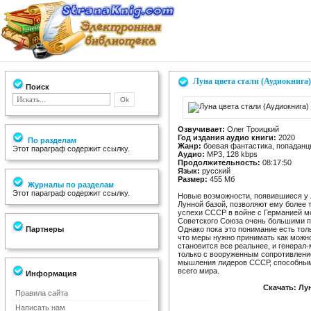
Луна цвета стали (Аудиокнига)
Поиск
Озвучивает:
Олег Троицкий
Год издания аудио книги:
2020
По разделам
Жанр:
боевая фантастика, попадан
Этот параграф содержит ссылку.
Аудио:
MP3, 128 kbps
Продолжительность:
08:17:50
Язык:
русский
Размер:
455 Мб
Журналы по разделам
Этот параграф содержит ссылку.
Новые возможности, появившиеся у 
Лунной базой, позволяют ему более т
успехи СССР в войне с Германией м
Советского Союза очень большими 
Партнеры
Однако пока это понимание есть толь
что меры нужно принимать как можно
становится все реальнее, и генерал
только с вооруженным сопротивлени
мышления лидеров СССР, способными
всего мира.
Информация
Скачать: Лу
Правила сайта
Написать нам