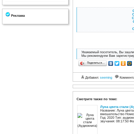
С
Реклама
С
С
Уважаемый посетитель, Вы зашли 
Мы рекомендуем Вам зарегистрир
Поделиться…
Добавил:
seeming
Коммент
Смотрите также по теме:
Луна цвета стали (А
Название: Луна цвета
вмешательство Номер
Год: 2020 Тип: аудио
звучания: 08:17:50 Фо