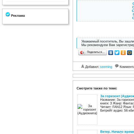
С
С
Реклама
С
Уважаемый посетитель, Вы зашли 
Мы рекомендуем Вам зарегистрир
Поделиться…
Добавил:
seeming
Коммент
Смотрите также по теме:
За горизонт (Аудио
Название: За горизон
книги: 3 Жанр: Фанта
Читает: FAN12 Язык: 
Битрейт аудио: 56 кбит
Ветер. Начало врем