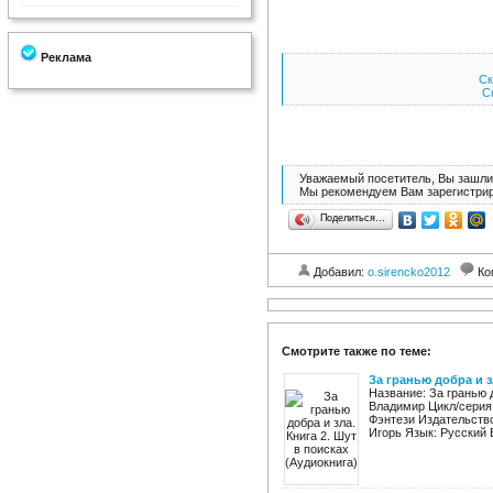
Реклама
Ск
Ск
Уважаемый посетитель, Вы зашли 
Мы рекомендуем Вам зарегистрир
Поделиться…
Добавил:
o.sirencko2012
Ко
Смотрите также по теме:
За гранью добра и з
Название: За гранью д
Владимир Цикл/серия:
Фэнтези Издательство
Игорь Язык: Русский В