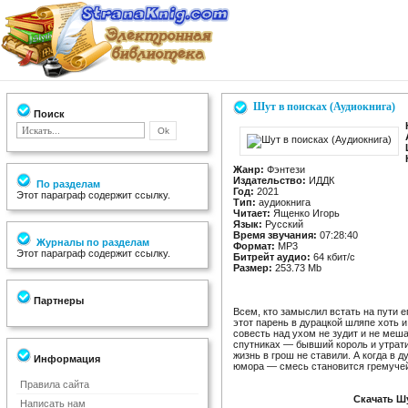
Шут в поисках (Аудиокнига)
Поиск
Жанр:
Фэнтези
Издательство:
ИДДК
По разделам
Год:
2021
Этот параграф содержит ссылку.
Тип:
аудиокнига
Читает:
Ященко Игорь
Язык:
Русский
Время звучания:
07:28:40
Журналы по разделам
Формат:
MP3
Этот параграф содержит ссылку.
Битрейт аудио:
64 кбит/c
Размер:
253.73 Mb
Партнеры
Всем, кто замыслил встать на пути е
этот парень в дурацкой шляпе хоть и
совесть над ухом не зудит и не меша
спутниках — бывший король и утрат
жизнь в грош не ставили. А когда в 
Информация
юмора — смесь становится гремучей
Правила сайта
Скачать Шу
Написать нам