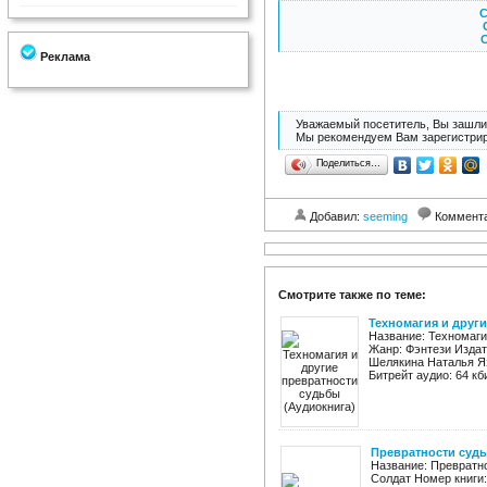
С
С
Реклама
Уважаемый посетитель, Вы зашли 
Мы рекомендуем Вам зарегистрир
Поделиться…
Добавил:
seeming
Коммент
Смотрите также по теме:
Техномагия и друг
Название: Техномаги
Жанр: Фэнтези Издат
Шелякина Наталья Яз
Битрейт аудио: 64 кби
Превратности судь
Название: Превратн
Солдат Номер книги: