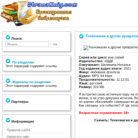
Техномагия и другие превратн
Поиск
Серия или цикл:
вне серий
Издательство:
ИДДК
По разделам
Озвучивает:
Шелякина Наталья
Этот параграф содержит ссылку.
Год издания аудио книги:
2021
Жанр:
любовное фэнтези
Аудио:
MP3, 64 kbps
Продолжительность:
11:12:01
Журналы по разделам
Язык:
русский
Этот параграф содержит ссылку.
Размер:
319 Мб
Я встретил свою истинную пару на 
жизни, а на утро девушка исчезла. В
Партнеры
по кличке «Безликий» совершил во д
Как связаны эти события? И где теп
Возрастное ограничение: 18+
Скачать: Техномагия и д
Информация
Правила сайта
Написать нам