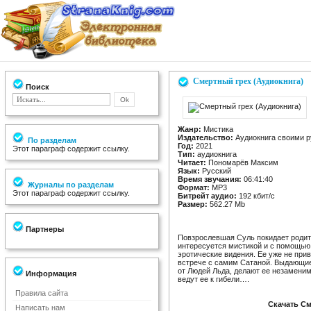
Смертный грех (Аудиокнига)
Поиск
Жанр:
Мистика
Издательство:
Aудиокнига своими 
По разделам
Год:
2021
Этот параграф содержит ссылку.
Тип:
аудиокнига
Читает:
Пономарёв Максим
Язык:
Русский
Время звучания:
06:41:40
Журналы по разделам
Формат:
MP3
Этот параграф содержит ссылку.
Битрейт аудио:
192 кбит/c
Размер:
562.27 Mb
Партнеры
Повзрослевшая Суль покидает родите
интересуется мистикой и с помощью 
эротические видения. Ее уже не при
встрече с самим Сатаной. Выдающие
от Людей Льда, делают ее незаменимо
Информация
ведут ее к гибели….
Правила сайта
Скачать См
Написать нам