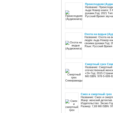
Преисподняя (Ауди
Название: Преисподн
льда Номер книги: 3
руками Год: 2021 Тип
Русский Время звучан
Охота на ведьм (Ау
Название: Охота на в
людях льда Номер кни
своими руками Год: 2
Язык: Русский Время з
Смертный грех Се
Название: Смертный 
отечественный женск
«Э» Год: 2015 Страниц:
Мб ISBN: 978-5-699-82
Смех и смертный грех
Название: Смех и смерт
Жанр: женский детектив
Издательство: Эксмо Год:
Размер: 7,69 Мб ISBN: 97