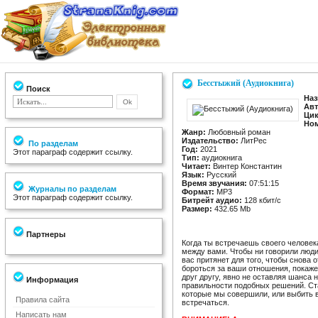
Бесстыжий (Аудиокнига)
Поиск
Наз
Авт
Цик
Ном
Жанр:
Любовный роман
Издательство:
ЛитРес
По разделам
Год:
2021
Этот параграф содержит ссылку.
Тип:
аудиокнига
Читает:
Винтер Константин
Язык:
Русский
Время звучания:
07:51:15
Журналы по разделам
Формат:
MP3
Этот параграф содержит ссылку.
Битрейт аудио:
128 кбит/c
Размер:
432.65 Mb
Партнеры
Когда ты встречаешь своего человека
между вами. Чтобы ни говорили люди,
вас притянет для того, чтобы снова о
бороться за ваши отношения, покаже
друг другу, явно не оставляя шанса
Информация
правильности подобных решений. Ста
которые мы совершили, или выбить в
Правила сайта
встречаться.
Написать нам