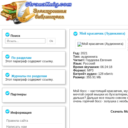
Мой красавчик (Аудиокнига)
Поиск
Год:
2021
Тип:
аудиокнига
По разделам
Читает:
Гордеева Евгения
Этот параграф содержит ссылку.
Язык:
Русский
Время звучания:
06:24:18
Формат:
MP3
Битрейт аудио:
128 кбит/c
Журналы по разделам
Размер:
355.91 Mb
Этот параграф содержит ссылку.
Мой босс – настоящий красавчик, му
Партнеры
мечтой серой мышки из бухгалтерии
дальше? Дальше все пошло совсем не
очень горячий босс- золушка с нео
Скачать Мо
Информация
Правила сайта
Написать нам