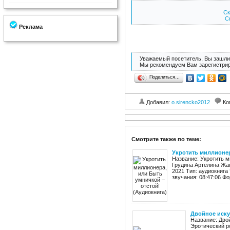
Ск
Ск
Реклама
Уважаемый посетитель, Вы зашли 
Мы рекомендуем Вам зарегистрир
Поделиться…
Добавил:
o.sirencko2012
Ко
Смотрите также по теме:
Укротить миллионер
Название: Укротить м
Грудина Артелина Жа
2021 Тип: аудиокнига
звучания: 08:47:06 Фо
Двойное иску
Название: Дво
Эротический р