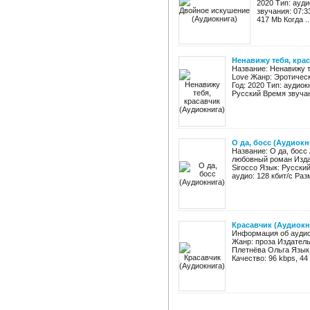
2020 Тип: ауди
звучания: 07:3
417 Mb Когда ..
Ненавижу тебя, кра
Название: Ненавижу т
Love Жанр: Эротичес
Год: 2020 Тип: аудиок
Русский Время звучани
О да, босс (Аудиокн
Название: О да, босс
любовный роман Издат
Sirocco Язык: Русски
аудио: 128 кбит/c Раз
Красавчик (Аудиокн
Информация об аудиок
Жанр: проза Издатель
Плетнёва Ольга Язык:
Качество: 96 kbps, 44